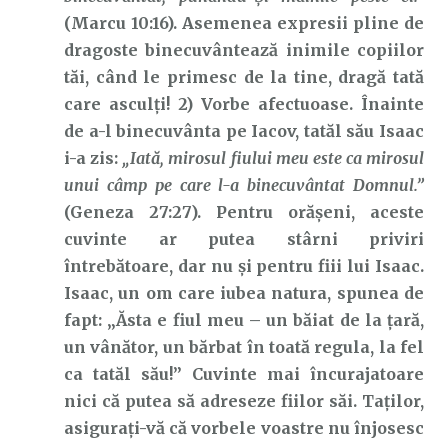
(Marcu 10:16). Asemenea expresii pline de
dragoste binecuvântează inimile copiilor
tăi, când le primesc de la tine, dragă tată
care asculți! 2) Vorbe afectuoase. Înainte
de a-l binecuvânta pe Iacov, tatăl său Isaac
i-a zis:
„Iată, mirosul fiului meu este ca mirosul
unui câmp pe care l-a binecuvântat Domnul.”
(Geneza 27:27). Pentru orășeni, aceste
cuvinte ar putea stârni priviri
întrebătoare, dar nu și pentru fiii lui Isaac.
Isaac, un om care iubea natura, spunea de
fapt: „Ăsta e fiul meu – un băiat de la țară,
un vânător, un bărbat în toată regula, la fel
ca tatăl său!” Cuvinte mai încurajatoare
nici că putea să adreseze fiilor săi. Taților,
asigurați-vă că vorbele voastre nu înjosesc