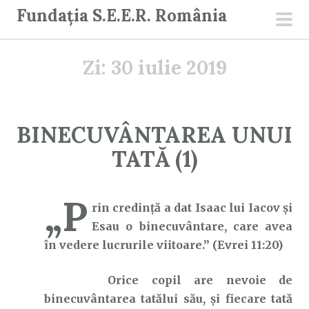
S
Fundația S.E.E.R. România
a
men
r
prin
Zi:
30 iulie 2019
i
l
a
c
BINECUVÂNTAREA UNUI
o
TATĂ (1)
n
ț
i
„P
rin credință a dat Isaac lui Iacov și
n
Esau o binecuvântare, care avea
u
în vedere lucrurile viitoare.” (Evrei 11:20)
t
Orice copil are nevoie de
binecuvântarea tatălui său, și fiecare tată