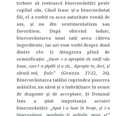
trebuie să rostească binecuvântări peste
copilul său. Când Isaac și-a binecuvântat
fiii, el a vorbit cu acea autoritate venită de
sus, și nu din sentimentalism sau
favoritism. După obiceiul iudaic,
binecuvântarea unui tată avea câteva
ingrediente, iar azi vom vorbi despre două
dintre ele: 1) Atingerea plină de
semnificație.
„Iacov s-a apropiat de tatăl său
Isaac, care l-a pipăit și a zis… Apropie-te, deci, și
sărută-mă, fiule.”
(Geneza 27:22, 26).
Binecuvântarea tatălui cuprindea punerea
mâinilor, un sărut și o îmbrățișare în semn
de dragoste și de acceptare. Și Domnul
Isus a știut importanța acestei
binecuvântări:
„Apoi i-a luat în brațe, și i-a
binecuvântat, punându-Şi mâinile peste ei.”