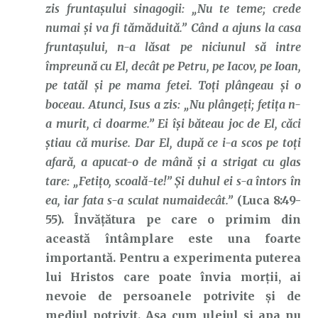
zis fruntaşului sinagogii: „Nu te teme; crede
numai şi va fi tămăduită.” Când a ajuns la casa
fruntaşului, n-a lăsat pe niciunul să intre
împreună cu El, decât pe Petru, pe Iacov, pe Ioan,
pe tatăl şi pe mama fetei. Toţi plângeau şi o
boceau. Atunci, Isus a zis: „Nu plângeţi; fetiţa n-
a murit, ci doarme.” Ei îşi băteau joc de El, căci
ştiau că murise. Dar El, după ce i-a scos pe toţi
afară, a apucat-o de mână şi a strigat cu glas
tare: „Fetiţo, scoală-te!” Şi duhul ei s-a întors în
ea, iar fata s-a sculat numaidecât.”
(Luca 8:49-
55). Învățătura pe care o primim din
această întâmplare este una foarte
importantă. Pentru a experimenta puterea
lui Hristos care poate învia morții, ai
nevoie de persoanele potrivite și de
mediul potrivit. Așa cum uleiul și apa nu