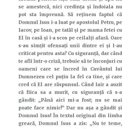
se amestecă, nici credința și îndoiala nu
pot sta împreună. Să reținem faptul că
Domnul Isus i-a luat pe apostolul Petru, pe
Iacov, pe Ioan, pe tatăl și pe mama fetei cu
El în casă și i-a scos pe ceilalți afară. Oare
s-au simțit ofensați unii dintre ei și l-au
criticat pentru asta? Cu siguranță, dar când
te afli într-o criză, trebuie să te înconjuri cu
oameni care se încred în Cuvântul lui
Dumnezeu cel puțin la fel ca tine, și care
cred că El are răspunsul. Când Iair a auzit
că fiica sa a murit, cu siguranță că s-a
gândit: „Până aici mi-a fost; nu se mai
poate face nimic!” Dar nu așa a gândit și
Domnul Isus! În textul original din limba
greacă, Domnul Isus a zis: „Nu te teme,