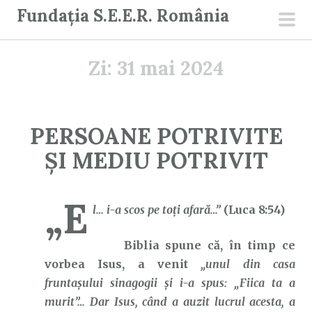
S
Fundația S.E.E.R. România
a
men
r
prin
Zi:
31 mai 2024
i
l
a
c
PERSOANE POTRIVITE
o
ȘI MEDIU POTRIVIT
n
ț
i
„E
l… i-a scos pe toţi afară…”
(Luca 8:54)
n
u
Biblia spune că, în timp ce
t
vorbea Isus, a venit
„unul din casa
fruntaşului sinagogii şi i-a spus: „Fiica ta a
murit”… Dar Isus, când a auzit lucrul acesta, a