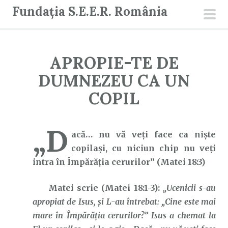
S
Fundația S.E.E.R. România
a
men
r
prin
i
APROPIE-TE DE
l
a
DUMNEZEU CA UN
c
COPIL
o
n
„D
ț
acă… nu vă veţi face ca nişte
i
copilaşi, cu niciun chip nu veţi
n
intra în Împărăţia cerurilor” (Matei 18:3)
u
t
Matei scrie (Matei 18:1-3):
„Ucenicii s-au
apropiat de Isus, şi L-au întrebat: „Cine este mai
mare în Împărăţia cerurilor?” Isus a chemat la