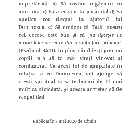
neprefăcută. b) Să rostim rugăciuni cu
umilință. c) Să alergăm la pocăință! d) Să
apelăm tot timpul la ajutorul lui
Dumnezeu. e) Să credem că Tatăl nostru
cel ceresc este bun și că
„nu lipseşte de
niciun bine pe cei ce duc o viaţă fără prihană.”
(Psalmul 84:11). În plus, când ierți precum
copiii, n-o să te mai simți vinovat și
condamnat. Cu acest fel de simplitate în
relația ta cu Dumnezeu, vei ajunge să
crești spiritual și să te bucuri de El mai
mult ca niciodată. Și acesta ar trebui să fie
scopul tău!
Publicat în
7 mai 2020
de
admin