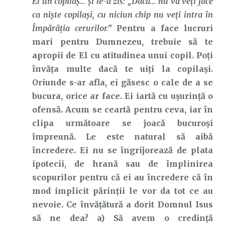
El un copilaş… şi le-a zis: „Dacă… nu vă veţi face
ca nişte copilaşi, cu niciun chip nu veţi intra în
Împărăţia cerurilor.”
Pentru a face lucruri
mari pentru Dumnezeu, trebuie să te
apropii de El cu atitudinea unui copil. Poți
învăța multe dacă te uiți la copilași.
Oriunde s-ar afla, ei găsesc o cale de a se
bucura, orice ar face. Ei iartă cu ușurință o
ofensă. Acum se ceartă pentru ceva, iar în
clipa următoare se joacă bucuroși
împreună. Le este natural să aibă
încredere. Ei nu se îngrijorează de plata
ipotecii, de hrană sau de împlinirea
scopurilor pentru că ei au încredere că în
mod implicit părinții le vor da tot ce au
nevoie. Ce învățătură a dorit Domnul Isus
să ne dea? a) Să avem o credință