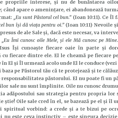
de propriile interese, și nu de bunăstarea oilo
e; când apare o amenințare, ei abandonează turm
irmat:
„Eu sunt Păstorul cel bun.”
(Ioan 10:11). Ce Îl 
cel bun își dă viața pentru oi.”
(Ioan 10:11) Nevoile ș
presus de ale Sale și, dacă este necesar, va interv
:
„Eu Îmi cunosc oile Mele, şi ele Mă cunosc pe Mine
sus Își cunoaște fiecare oaie în parte și dore
 cu fiecare dintre ele. El le cheamă pe fiecare p
 în El și Îl urmează acolo unde El le conduce (vezi 
i baza pe Păstorul tău că te protejează și te călăuz
e responsabilitatea păstorului. El nu poate fi un 
ilor sale nu sunt împlinite. Oile nu cunosc drumu
ția adăpostului sau strategia pentru propria lor 
e știe! Oile sale cred în el, se bazează pe el și îl 
și spiritual vorbind: a crede și a te bizui pe ocr
i nu este ceva instinctiv – este singura decizie