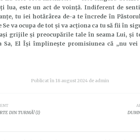
ți lua, este un act de voință. Indiferent de sen
nțe, tu iei hotărârea de-a te încrede în Păstor
e Se va ocupa de tot și va acționa ca tu să fii în si
lași grijile și preocupările tale în seama Lui, și 
a Sa, El Își împlinește promisiunea că „nu vei 
Publicat în
18 august 2024
de
admin
DENT
A
e
RTE DIN TURMĂ! (1)
DUMNE