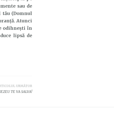
timente sau de
ul tău (Domnul
guranță. Atunci
te odihnești în
duce lipsă de
RTICOLUL URMĂTOR
ZEU TE VA SALVA!