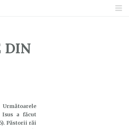
men
prin
 DIN
 Următoarele
 Isus a făcut
). Păstorii răi