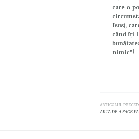
care o po
circumsta
Isus), car
când îți 
bunătate
nimic”!
ARTICOLUL PRECE
Navigar
ARTA DE A FACE PA
în