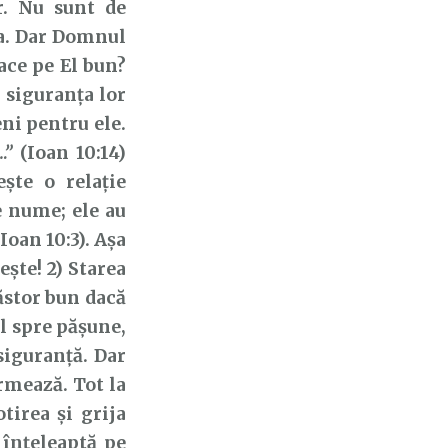
r. Nu sunt de
a. Dar Domnul
face pe El bun?
i siguranța lor
eni pentru ele.
…”
(Ioan 10:14)
ște o relație
e nume; ele au
Ioan 10:3). Așa
ește! 2) Starea
păstor bun dacă
l spre pășune,
siguranță. Dar
urmează. Tot la
otirea și grija
 înțeleaptă pe