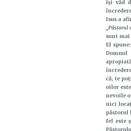
își văd 
încreder
Isus a af
„Păstorul 
sunt mai 
El spune
Domnul I
apropiată
încredere
că, te poț
oilor est
nevoile o
nici loca
păstorul l
fel este 
Păstorulu