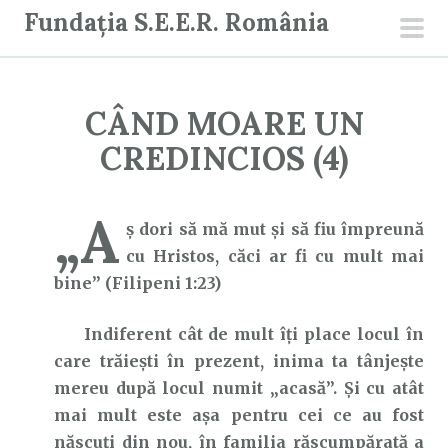
S
Fundația S.E.E.R. România
a
men
r
prin
i
CÂND MOARE UN
l
a
CREDINCIOS (4)
c
o
„A
n
ş dori să mă mut şi să fiu împreună
ț
cu Hristos, căci ar fi cu mult mai
i
bine” (Filipeni 1:23)
n
Indiferent cât de mult îți place locul în
u
care trăiești în prezent, inima ta tânjește
t
mereu după locul numit „acasă”. Și cu atât
mai mult este așa pentru cei ce au fost
născuți din nou, în familia răscumpărată a