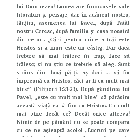
lui Dumnezeu! Lumea are frumoasele sale
litoraluri și peisaje, dar în adâncul nostru,
tânjim, asemenea lui Pavel, după Tatăl
nostru Ceresc, după familia și casa noastră
din ceruri. „Căci pentru mine a trăi este
Hristos şi a muri este un câştig. Dar dacă
trebuie să mai trăiesc în trup, face să
trăiesc; şi nu ştiu ce trebuie să aleg. Sunt
strâns din două părţi: aş dori … să fiu
împreună cu Hristos, căci ar fi cu mult mai
bine” (Filipeni 1:21-23). După gândirea lui
Pavel, „este cu mult mai bine” să părăsim
această viață ca să fim cu Hristos. Cu mult
mai bine decât ce? Decât orice altceva!
Nimic de pe pământ nu se poate compara
cu ce ne așteaptă acolo! „Lucruri pe care