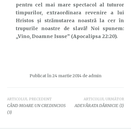
pentru cel mai mare spectacol al tuturor
timpurilor, extraordinara revenire a lui
Hristos și strămutarea noastră la cer în
trupurile noastre de slavă! Noi spunem:
„Vino, Doamne Isuse” (Apocalipsa 22:20).
Publicat în
24 martie 2014
de
admin
Navigare
ARTICOLUL PRECEDENT
ARTICOLUL URMĂTOR
CÂND MOARE UN CREDINCIOS
ADEVĂRATA DĂRNICIE (1)
în
(3)
articole