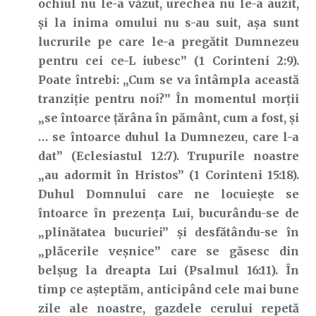
ochiul nu le-a văzut, urechea nu le-a auzit,
şi la inima omului nu s-au suit, aşa sunt
lucrurile pe care le-a pregătit Dumnezeu
pentru cei ce-L iubesc” (1 Corinteni 2:9).
Poate întrebi: „Cum se va întâmpla această
tranziție pentru noi?” În momentul morții
„se întoarce ţărâna în pământ, cum a fost, şi
… se întoarce duhul la Dumnezeu, care l-a
dat” (Eclesiastul 12:7). Trupurile noastre
„au adormit în Hristos” (1 Corinteni 15:18).
Duhul Domnului care ne locuiește se
întoarce în prezența Lui, bucurându-se de
„plinătatea bucuriei” și desfătându-se în
„plăcerile veșnice” care se găsesc din
belșug la dreapta Lui (Psalmul 16:11). În
timp ce așteptăm, anticipând cele mai bune
zile ale noastre, gazdele cerului repetă