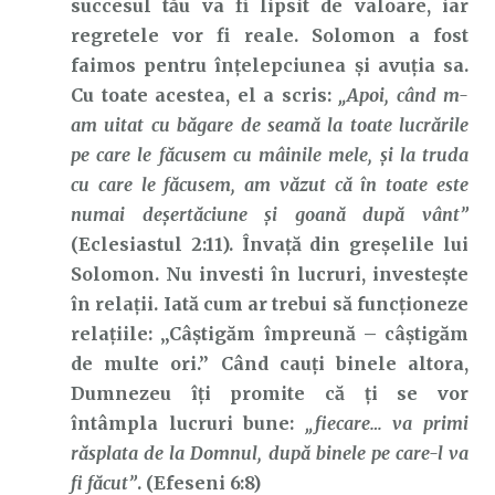
succesul tău va fi lipsit de valoare, iar
regretele vor fi reale. Solomon a fost
faimos pentru înțelepciunea și avuția sa.
Cu toate acestea, el a scris:
„Apoi, când m-
am uitat cu băgare de seamă la toate lucrările
pe care le făcusem cu mâinile mele, şi la truda
cu care le făcusem, am văzut că în toate este
numai deşertăciune şi goană după vânt”
(Eclesiastul 2:11). Învață din greșelile lui
Solomon. Nu investi în lucruri, investește
în relații. Iată cum ar trebui să funcționeze
relațiile: „Câștigăm împreună – câștigăm
de multe ori.” Când cauți binele altora,
Dumnezeu îți promite că ți se vor
întâmpla lucruri bune:
„fiecare… va primi
răsplata de la Domnul, după binele pe care-l va
fi făcut”
. (Efeseni 6:8)