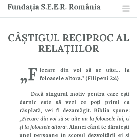
S
Fundația S.E.E.R. România
a
men
r
prin
i
CÂȘTIGUL RECIPROC AL
l
a
RELAȚIILOR
c
o
„F
n
iecare din voi să se uite… la
ț
foloasele altora.” (Filipeni 2:4)
i
Dacă singurul motiv pentru care ești
n
darnic este să vezi ce poți primi ca
u
răsplată, vei fi dezamăgit. Biblia spune:
t
„Fiecare din voi să se uite nu la foloasele lui, ci
şi la foloasele altora”.
Atunci când te dăruiești
unei persoane în scopul dezvoltării ei și