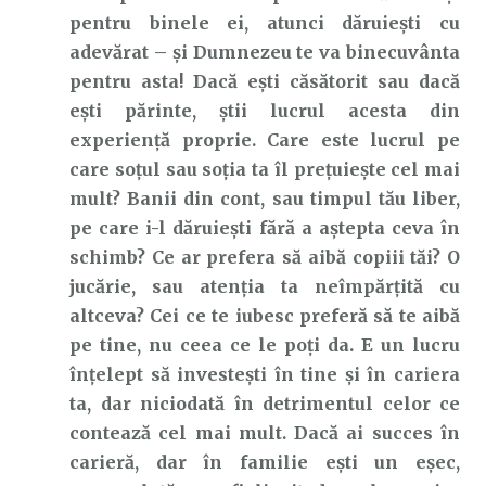
pentru binele ei, atunci dăruiești cu
adevărat – și Dumnezeu te va binecuvânta
pentru asta! Dacă ești căsătorit sau dacă
ești părinte, știi lucrul acesta din
experiență proprie. Care este lucrul pe
care soțul sau soția ta îl prețuiește cel mai
mult? Banii din cont, sau timpul tău liber,
pe care i-l dăruiești fără a aștepta ceva în
schimb? Ce ar prefera să aibă copiii tăi? O
jucărie, sau atenția ta neîmpărțită cu
altceva? Cei ce te iubesc preferă să te aibă
pe tine, nu ceea ce le poți da. E un lucru
înțelept să investești în tine și în cariera
ta, dar niciodată în detrimentul celor ce
contează cel mai mult. Dacă ai succes în
carieră, dar în familie ești un eșec,