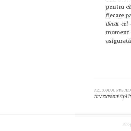
pentru că
fiecare 
decât cel
moment că
asigurată
ARTICOLUL PRECE
Navigar
DIN EXPERIENȚĂ Î
în
articole
Pro