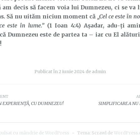
 am decis să facem voia lui Dumnezeu, ci se va l
pas. Să nu uităm niciun moment că
„Cel ce este în n
 ce este în lume.”
(1 Ioan 4:4) Așadar, adu-ți ami
 Dumnezeu este de partea ta – iar cu El alături,
!
Publicat în
2 iunie 2024
de
admin
DENT
A
e
N EXPERIENȚĂ, CU DUMNEZEU!
SIMPLIFICAREA NU
pulsat cu mândrie de WordPress
~
Tema: Scrawl de
WordPress