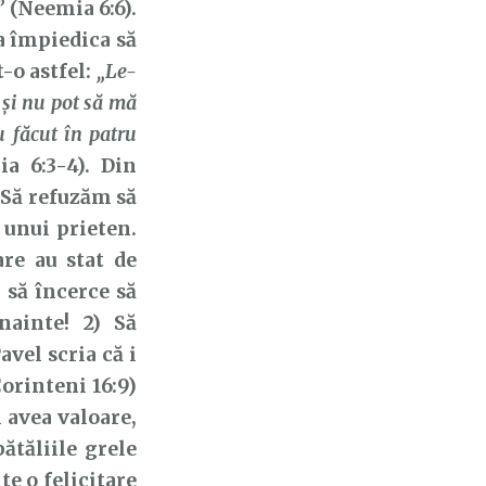
”
(Neemia 6:6).
a împiedica să
-o astfel:
„Le-
 şi nu pot să mă
u făcut în patru
a 6:3-4). Din
 Să refuzăm să
 unui prieten.
re au stat de
c să încerce să
nainte! 2) Să
vel scria că i
orinteni 16:9)
 avea valoare,
ătăliile grele
te o felicitare