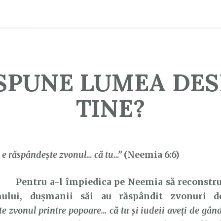
SPUNE LUMEA DE
TINE?
e răspândeşte zvonul… că tu…”
(Neemia 6:6)
Pentru a-l împiedica pe Neemia să reconstrui
mului, dușmanii săi au răspândit zvonuri 
e zvonul printre popoare… că tu şi iudeii aveţi de gând