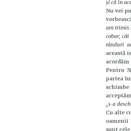
şi că în ac
Nu vei pu
vorbească
am trimis 
cobor; cât
rânduri a
această i
acordăm 
Pentru N
partea lu
schimbe 
acceptăm 
„s-a deschi
Cu alte c
oamenii n
sunt cele