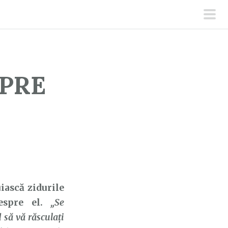
men
prin
SPRE
ască zidurile
despre el.
„Se
 să vă răsculaţi