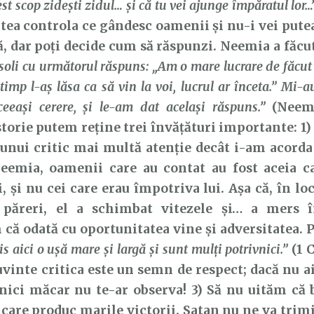
est scop zideşti zidul… și că tu vei ajunge împăratul lor…
tea controla ce gândesc oamenii și nu-i vei pute
, dar poți decide cum să răspunzi. Neemia a făcut
soli cu următorul răspuns: „Am o mare lucrare de făcut
 timp l-aş lăsa ca să vin la voi, lucrul ar înceta.” Mi-a
ceeaşi cerere, şi le-am dat acelaşi răspuns.”
(Neemi
storie putem reține trei învățături importante: 1)
unui critic mai multă atenție decât i-am acorda
eemia, oamenii care au contat au fost aceia ca
i, și nu cei care erau împotriva lui. Așa că, în lo
păreri, el a schimbat vitezele și… a mers î
că odată cu oportunitatea vine și adversitatea. Pa
s aici o uşă mare şi largă şi sunt mulţi potrivnici.”
(1 C
uvinte critica este un semn de respect; dacă nu ai
ici măcar nu te-ar observa! 3) Să nu uităm că b
 care produc marile victorii. Satan nu ne va trimi