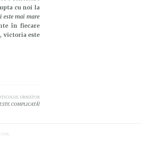
upta cu noi la
oi este mai mare
nte în fiecare
 victoria este
RTICOLUL URMĂTOR
 ESTE COMPLICATĂ!
.com
.