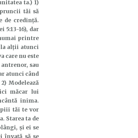
itatea ta.) 1)
pruncii tăi să
 de credință.
 5:13-16), dar
 numai printre
la alții atunci
a care nu este
 antrenor, sau
dar atunci când
. 2) Modelează
ici măcar lui
ncântă inima.
iii tăi te vor
a. Starea ta de
lângi, și ei se
i învață să se