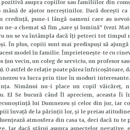
 pozitivă asupra copiilor sau familiilor din comun
 mână de ajutor necreștinilor. Dacă dorești ca 
în credință, pune-i lângă oameni care au nevoie
ne-a chemat să fim „sare și lumină” (vezi Matei
ru nu se va întâmpla dacă îți petreci tot timpul
și. În plus, copiii sunt mai predispuși să ajungă 
acest model în familie. Împrietenește-te cu cinev
s (un vecin, un coleg de serviciu, un profesor sau
a). O astfel de relație poate părea înfricoșătoare, 
mnezeu va lucra prin tine în moduri interesante
ința. Nimănui nu-i place un copil văicăreț, n
. El Se bucură când Îl apreciem, aceasta Îi î
ecunoștință lui Dumnezeu și celor din jur, iar cop
iii învață de la părinții lor, și le preiau atitudine
fluențează atmosfera din casa ta, deci dacă tu te p
e. Iar dacă stărui asupra aspectelor negative, e