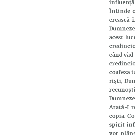
influență
Întinde o
crească 
Dumnezeu 
acest luc
credincio
când văd 
credincio
coafeza t
riști, Du
recunoșt
Dumnezeu
Arată-I r
copia. Cop
spirit in
vor plâng