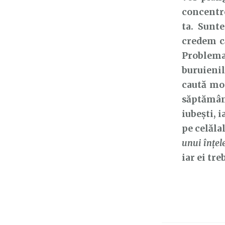
concentre
ta. Sunte
credem că
Problema
buruienil
caută mod
săptămâna
iubești, i
pe celăla
unui înţel
iar ei tre