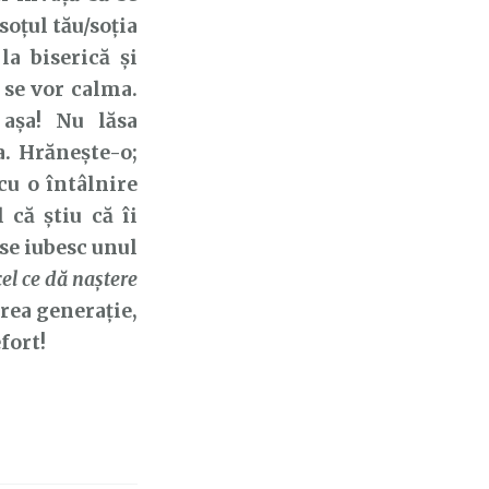
soțul tău/soția
la biserică și
 se vor calma.
așa! Nu lăsa
a. Hrănește-o;
cu o întâlnire
 că știu că îi
 se iubesc unul
cel ce dă naştere
rea generație,
efort!