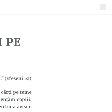
men
prin
I PE
.”
(Efeseni 5:1)
cărți pe teme
uențăm copiii.
entru a avea o