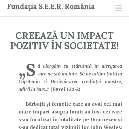
S
Fundația S.E.E.R. România
a
men
r
prin
i
CREEAZĂ UN IMPACT
l
a
POZITIV ÎN SOCIETATE!
c
o
„S
n
ă alergăm cu stăruinţă în alergarea
ț
care ne stă înainte. Să ne uităm ţintă la
i
Căpetenia şi Desăvârşirea credinţei noastre,
n
adică la Isus…”
(Evrei 12:1-2)
u
Bărbații și femeile care au avut cel mai
t
mare impact asupra lumii au fost cei care
s-au focalizat în totalitate pe Dumnezeu și
s-au dedicat total viziunii lor. John Wesley,