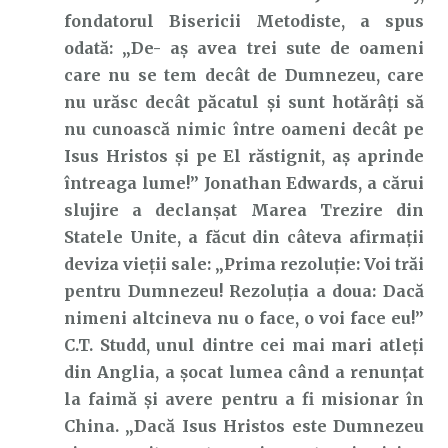
fondatorul Bisericii Metodiste, a spus
odată: „De- aș avea trei sute de oameni
care nu se tem decât de Dumnezeu, care
nu urăsc decât păcatul și sunt hotărâți să
nu cunoască nimic între oameni decât pe
Isus Hristos și pe El răstignit, aș aprinde
întreaga lume!” Jonathan Edwards, a cărui
slujire a declanșat Marea Trezire din
Statele Unite, a făcut din câteva afirmații
deviza vieții sale: „Prima rezoluție: Voi trăi
pentru Dumnezeu! Rezoluția a doua: Dacă
nimeni altcineva nu o face, o voi face eu!”
C.T. Studd, unul dintre cei mai mari atleți
din Anglia, a șocat lumea când a renunțat
la faimă și avere pentru a fi misionar în
China. „Dacă Isus Hristos este Dumnezeu