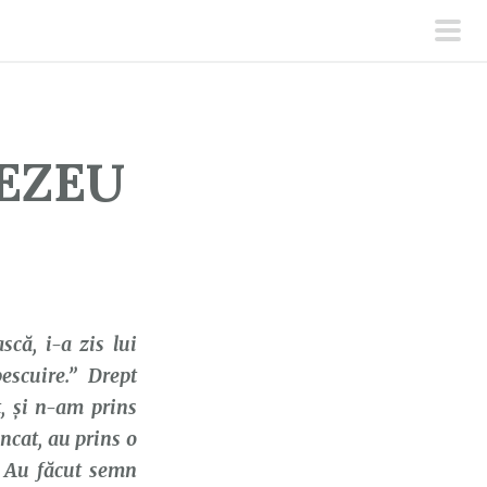
men
prin
EZEU
scă, i-a zis lui
escuire.” Drept
t, şi n-am prins
ncat, au prins o
. Au făcut semn