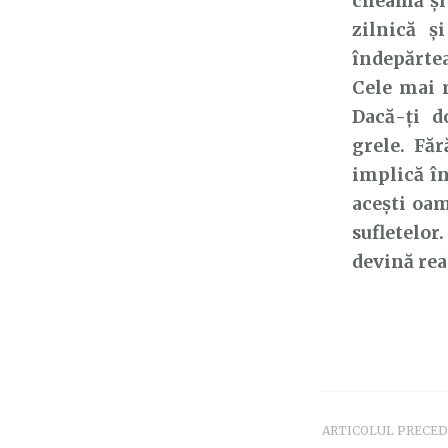
cheamă și 
zilnică ș
îndepărtea
Cele mai m
Dacă-ți d
grele. Făr
implică în
acești oam
sufletelor
devină rea
ARTICOLUL PRECE
Navigar