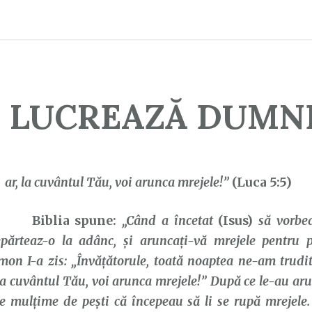
 LUCREAZĂ DUMN
D
ar, la cuvântul Tău, voi arunca mrejele!”
(Luca 5:5)
Biblia spune:
„Când a încetat
(Isus)
să vorbea
părteaz-o la adânc,
şi aruncaţi-vă mrejele pentru p
mon I-a zis: „Învăţătorule, toată noaptea ne-am trudi
 la cuvântul Tău, voi arunca mrejele!” După ce le-au aru
 mulţime de peşti că începeau să li se rupă mrejele