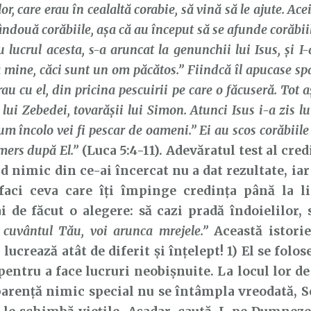
lor, care erau în cealaltă corabie, să vină să le ajute. Ace
două corăbiile, aşa că au început să se afunde corăbii
 lucrul acesta, s-a aruncat la genunchii lui Isus, şi I
a mine, căci sunt un om păcătos.” Fiindcă îl apucase spa
erau cu el, din pricina pescuirii pe care o făcuseră. Tot a
i lui Zebedei, tovarăşii lui Simon. Atunci Isus i-a zis l
m încolo vei fi pescar de oameni.” Ei au scos corăbiile 
 mers după El.”
(Luca 5:4-11). Adevăratul test al cred
d nimic din ce-ai încercat nu a dat rezultate, ia
faci ceva care îți împinge credința până la li
de făcut o alegere: să cazi pradă îndoielilor, 
 cuvântul Tău, voi arunca mrejele.”
Această istorie
ucrează atât de diferit și înțelept! 1) El se folos
pentru a face lucruri neobișnuite. La locul lor d
arență nimic special nu se întâmpla vreodată, Se 