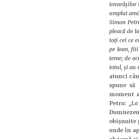
tovarăşilor 
umplut amân
Simon Petru
pleacă de l
toţi cei ce 
pe Ioan, fii
teme; de acu
totul, şi au
atunci cân
spune să 
moment ai 
Petru:
„La
Dumnezeu l
obișnuite 
unde în ap