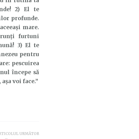
u în rutina ta
nde! 2) El te
ilor profunde.
 aceeași mare.
runți furtuni
nună! 3) El te
umnezeu pentru
are: pescuirea
lanul începe să
 așa voi face.”
RTICOLUL URMĂTOR