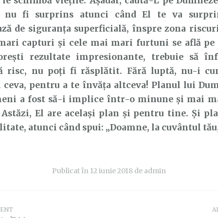
le schimbă viețile. Așadar, caută-L pe Dumneze
i nu fi surprins atunci când El te va surpri
ză de siguranța superficială, înspre zona riscur
ari capturi și cele mai mari furtuni se află pe
orești rezultate impresionante, trebuie să înf
ă risc, nu poți fi răsplătit. Fără luptă, nu-i cu
 ceva, pentru a te învăța altceva! Planul lui D
eni a fost să-i implice într-o minune și mai m
. Astăzi, El are același plan și pentru tine. Și p
litate, atunci când spui: „Doamne, la cuvântul tău,
Publicat în
12 iunie 2018
de
admin
DENT
A
e