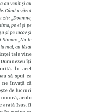
ia au venit şi au
le. Când a văzut
-a zis: „Doamne,
ima, pe el şi pe
şa şi pe Iacov şi
ui Simon: „Nu te
la mal, au lăsat
inței tale vine
r Dumnezeu îți
mită. În acel
sau să spui ca
 ne învață că
ește de lucruri
e muncă, acolo
arată Isus, îi