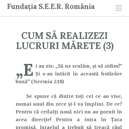
S
Fundația S.E.E.R. România
a
men
r
prin
i
CUM SĂ REALIZEZI
l
a
LUCRURI MĂRETE (3)
c
o
„E
n
i au zis: „Să ne sculăm, şi să zidim!”
ț
Şi s-au întărit în această hotărâre
i
bună” (Neemia 2:18)
n
Se spune că dintre toți cei ce au vise,
u
numai unul din zece și-l va împlini. De ce?
t
Pentru că ceilalți nouă nici nu au pornit în
acea direcție! Pentru a intra în Țara
promisă, Israelul a trebuit să treacă râul