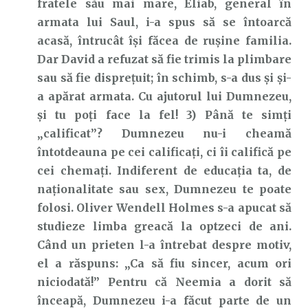
fratele său mai mare, Eliab, general în
armata lui Saul, i-a spus să se întoarcă
acasă, întrucât își făcea de rușine familia.
Dar David a refuzat să fie trimis la plimbare
sau să fie disprețuit; în schimb, s-a dus și și-
a apărat armata. Cu ajutorul lui Dumnezeu,
și tu poți face la fel! 3) Până te simți
„calificat”? Dumnezeu nu-i cheamă
întotdeauna pe cei calificați, ci îi califică pe
cei chemați. Indiferent de educația ta, de
naționalitate sau sex, Dumnezeu te poate
folosi. Oliver Wendell Holmes s-a apucat să
studieze limba greacă la optzeci de ani.
Când un prieten l-a întrebat despre motiv,
el a răspuns: „Ca să fiu sincer, acum ori
niciodată!” Pentru că Neemia a dorit să
înceapă, Dumnezeu i-a făcut parte de un