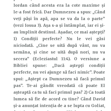
Iordan când acesta era la cote maxime și
le-a fost frică. Dar Dumnezeu a spus: „Când
veți păși în apă, apa se va da la o parte”
(vezi Iosua 3). Așa s-a și întâmplat, iar ei și-
au împlinit destinul. Așadar, ce mai aștepți?
1) Condiții perfecte? Nu le vei găsi
niciodată. „Cine se uită după vânt, nu va
semăna, şi cine se uită după nori, nu va
secera” (Ecleziastul 11:4). O versiune a
Bibliei spune: „Dacă aștepți condiții
perfecte, nu vei ajunge să faci nimic”. Poate
spui: „Aștept ca Dumnezeu să facă primul
pas”. Te-ai gândit vreodată că poate El
așteaptă ca tu să faci primul pas? 2) Ca toată
lumea să fie de acord cu tine? Când David
și-a anunțat intenția de a se lupta cu Goliat,