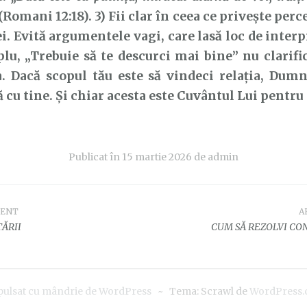
(Romani 12:18). 3) Fii clar în ceea ce privește perc
. Evită argumentele vagi, care lasă loc de interpr
u, „Trebuie să te descurci mai bine” nu clarifi
. Dacă scopul tău este să vindeci relația, Dumn
cu tine. Și chiar acesta este Cuvântul Lui pentru 
Publicat în
15 martie 2026
de
admin
DENT
A
e
ĂRII
CUM SĂ REZOLVI CON
pulsat cu mândrie de WordPress
~
Tema: Scrawl de
WordPress