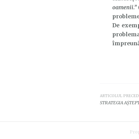
oamenii.”
problemei
De exempl
problema
împreună 
ARTICOLUL PRECE
Navigar
STRATEGIA AȘTEPT
în
articole
Pro