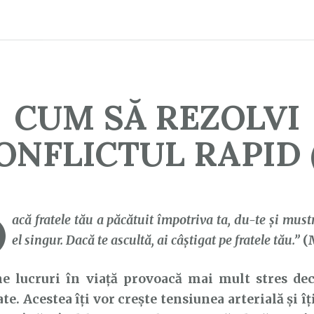
CUM SĂ REZOLVI
ONFLICTUL RAPID (
D
acă fratele tău a păcătuit împotriva ta, du-te şi mustr
el singur. Dacă te ascultă, ai câştigat pe fratele tău.”
(M
ucruri în viață provoacă mai mult stres decâ
te. Acestea îți vor crește tensiunea arterială și 