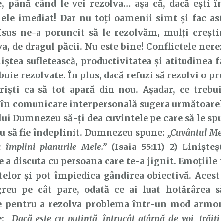
, până când le vei rezolva… așa că, dacă ești în
ele imediat! Dar nu toți oamenii simt și fac as
sus ne-a poruncit să le rezolvăm, mulți creștin
a, de dragul păcii. Nu este bine! Conflictele nere
niștea sufletească, productivitatea și atitudinea fa
ebuie rezolvate. În plus, dacă refuzi să rezolvi o 
 riști ca să tot apară din nou. Așadar, ce trebu
 în comunicare interpersonală sugera următoarele
 lui Dumnezeu să-ți dea cuvintele pe care să le spu
u să fie îndeplinit. Dumnezeu spune:
„Cuvântul Me
 împlini planurile Mele.”
(Isaia 55:11) 2) Linișteș
e a discuta cu persoana care te-a jignit. Emoțiile 
telor și pot împiedica gândirea obiectivă. Acest
greu pe cât pare, odată ce ai luat hotărârea s
le pentru a rezolva problema într-un mod armon
e:
„Dacă este cu putinţă, întrucât atârnă de voi, trăiţi