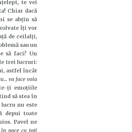
țelept, te vei
ta! Chiar dacă
i se abțin să
zolvate îți vor
ță de ceilalți,
problemă sau un
ie să faci? Un
 trei lucruri:
i, astfel încât
u… va face voia
te-ți emoțiile
tind să stea în
 lucru nu este
ă depui toate
ios. Pavel ne
 în pace cu toţi