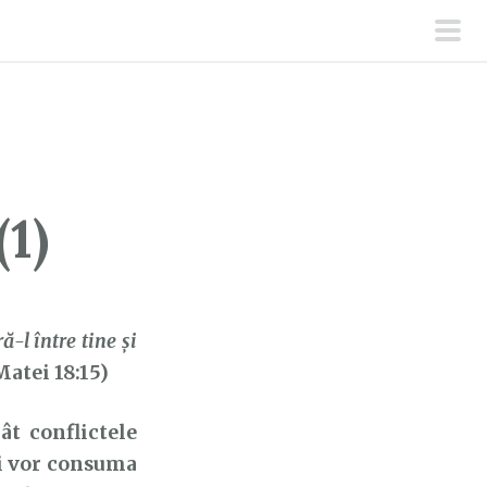
men
prin
1)
ă-l între tine şi
atei 18:15)
t conflictele
îți vor consuma