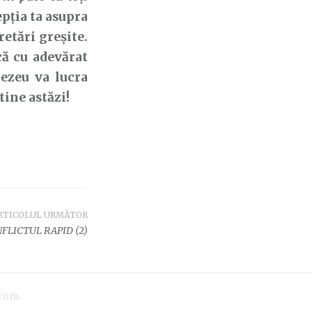
epția ta asupra
etări greșite.
că cu adevărat
ezeu va lucra
tine astăzi!
RTICOLUL URMĂTOR
FLICTUL RAPID (2)
.com
.