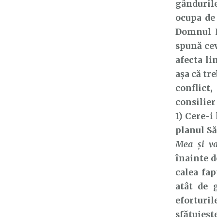
gândurile
ocupa de 
Domnul I
spună cev
afecta li
așa că tr
conflict,
consilier
1) Cere-i
planul Să
Mea şi va
înainte d
calea fap
atât de 
eforturi
sfătuieșt