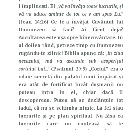
l împlinești. El
„vă va învăţa toate lucrurile, şi
vă va aduce aminte de tot ce v-am spus Eu.”
(Ioan 14:26) Ce te-a învățat Cuvântul lui
Dumnezeu să faci? Ai făcut deja?
Ascultarea este ușa spre binecuvântare. În
al doilea rând, petrece timp cu Dumnezeu
rugându-te zilnic! Biblia spune că:
„în ziua
necazului, mă va ascunde sub acoperişul
cortului Lui…”
(Psalmul 27:5) „Cortul” era o
odaie secretă din palatul unui împărat și
era atât de fortificat încât dușmanii nu
puteau intra în el, chiar dacă îl
descopereau. Putea să se dezlănțuie tot
iadul, că nu se schimba nimic. La fel stau
lucrurile și pe plan spiritual. Nu lăsa ca
lucrurile care nu contează să te