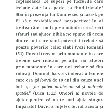
copleșească. Te superi pe lucrurile care
trebuie date la o parte, ca fiind triviale?
Stai în prezența lui Dumnezeu și lasă-L pe
El să-ți restabilească perspectiva! În al
treilea rând, nu fi prea mândru ca să ceri
sfaturi sau ajutor. Biblia ne spune că aceia
dintre noi care sunt puternici trebuie să
poarte poverile celor slabi (vezi Romani
15:1). Uneori trecem prin momente în care
trebuie să-i ridicăm pe alții, iar alteori
prin momente în care noi trebuie să fim
ridicați. Domnul Isus a vindecat o femeie
care era gârbovă de 18 ani din cauza unei
boli și
„nu putea nicidecum să-şi îndrepte
spatele.”
(Luca 13:11) Uneori ai nevoie de
ajutor pentru că nu te poți ajuta singur.
Împăratul David a înțeles lucrul acesta și