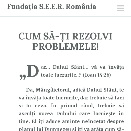
S
Fundația S.E.E.R. România
a
men
r
prin
i
CUM SĂ-ȚI REZOLVI
l
a
PROBLEMELE!
c
o
„D
n
ar… Duhul Sfânt… vă va învăţa
ț
toate lucrurile…” (Ioan 14:26)
i
Da, Mângâietorul, adică Duhul Sfânt, te
n
va învăța toate lucrurile, dar trebuie să faci
u
și tu ceva. În primul rând, trebuie să
t
asculți vocea Duhului care locuiește în
tine. El îți aduce aminte neîncetat despre
planul lui Dumnezeu și îți va arăta cum să-