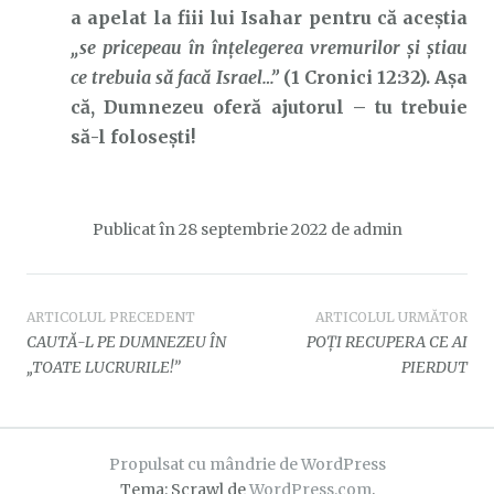
a apelat la fiii lui Isahar pentru că aceștia
„se pricepeau în înţelegerea vremurilor şi ştiau
ce trebuia să facă Israel…”
(1 Cronici 12:32). Așa
că, Dumnezeu oferă ajutorul – tu trebuie
să-l folosești!
Publicat în
28 septembrie 2022
de
admin
Navigare
ARTICOLUL PRECEDENT
ARTICOLUL URMĂTOR
CAUTĂ-L PE DUMNEZEU ÎN
POȚI RECUPERA CE AI
în
„TOATE LUCRURILE!”
PIERDUT
articole
Propulsat cu mândrie de WordPress
Tema: Scrawl de
WordPress.com
.