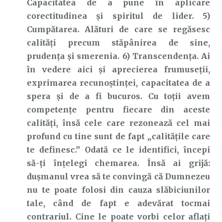
Capacitatea de a pune în aplicare
corectitudinea și spiritul de lider. 5)
Cumpătarea. Alături de care se regăsesc
calități precum stăpânirea de sine,
prudența și smerenia. 6) Transcendența. Ai
în vedere aici și aprecierea frumuseții,
exprimarea recunoștinței, capacitatea de a
spera și de a fi bucuros. Cu toții avem
competențe pentru fiecare din aceste
calități, însă cele care rezonează cel mai
profund cu tine sunt de fapt „calitățile care
te definesc.” Odată ce le identifici, începi
să-ți înțelegi chemarea. Însă ai grijă:
dușmanul vrea să te convingă că Dumnezeu
nu te poate folosi din cauza slăbiciunilor
tale, când de fapt e adevărat tocmai
contrariul. Cine le poate vorbi celor aflați