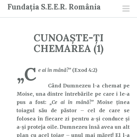
S
Fundația S.E.E.R. România
a
men
r
prin
i
CUNOAȘTE-ȚI
l
a
CHEMAREA (1)
c
o
„C
n
e ai în mână?”
(Exod 4:2)
ț
Când Dumnezeu l-a chemat pe
i
Moise, una dintre întrebările pe care i le-a
n
pus a fost:
„Ce ai în mână?”
Moise ținea
u
toiagul său de păstor – cel de care se
t
folosea în fiecare zi pentru a-și conduce și
a-și proteja oile. Dumnezeu însă avea un alt
plan cu acel toiag – unul mai măreț! El l-a