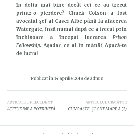
în doliu mai bine decât cei ce au trecut
printr-o pierdere? Chuck Colson a fost
avocatul șef al Casei Albe până la afacerea
Watergate, însă numai după ce a trecut prin
închisoare a început lucrarea
Prison
Fellowship
. Așadar, ce ai în mână? Apucă-te
de lucru!
Publicat în
14 aprilie 2018
de
admin
Navigare
ARTICOLUL PRECEDENT
ARTICOLUL URMĂTOR
ATITUDINEA POTRIVITĂ
CUNOAȘTE-ȚI CHEMAREA (2)
în
articole