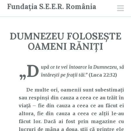
S
Fundația S.E.E.R. România
a
men
r
prin
i
DUMNEZEU FOLOSEȘTE
l
a
OAMENI RĂNIȚI
c
o
„D
n
upă ce te vei întoarce la Dumnezeu, să
ț
întăreşti pe fraţii tăi.”
(Luca 22:32)
i
De multe ori, oamenii sunt subestimați
n
sau respinși din cauza a ceea ce au trăit în
u
viață – fie din cauza a ceea ce au făcut ei
t
altora, fie din cauza a ceea ce alții le-au
făcut lor. Dacă ai fost prin magazine cu
lucruri de mâna a doua, știi că printre ele