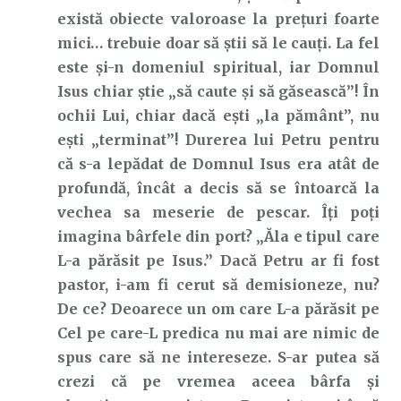
există obiecte valoroase la prețuri foarte
mici… trebuie doar să știi să le cauți. La fel
este și-n domeniul spiritual, iar Domnul
Isus chiar știe „să caute și să găsească”! În
ochii Lui, chiar dacă ești „la pământ”, nu
ești „terminat”! Durerea lui Petru pentru
că s-a lepădat de Domnul Isus era atât de
profundă, încât a decis să se întoarcă la
vechea sa meserie de pescar. Îți poți
imagina bârfele din port? „Ăla e tipul care
L-a părăsit pe Isus.” Dacă Petru ar fi fost
pastor, i-am fi cerut să demisioneze, nu?
De ce? Deoarece un om care L-a părăsit pe
Cel pe care-L predica nu mai are nimic de
spus care să ne intereseze. S-ar putea să
crezi că pe vremea aceea bârfa și