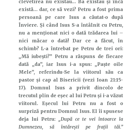
clevetirea nu existau… Ba existau și încă
există… dar, ce să vezi? Petru a fost prima
persoană pe care Isus a căutat-o după
Înviere. Și când Isus S-a întâlnit cu Petru,
nu a menționat nici o dată trădarea lui –
nici măcar o dată! Dar ce a făcut, în
schimb? L-a întrebat pe Petru de trei ori:
„Mă iubești?” Petru a răspuns de fiecare
dată „da”, iar Isus i-a spus: „Paște oile
Mele”, referindu-Se la viitorul său ca
pastor și cap al Bisericii (vezi Ioan 21:15-
17). Domnul Isus a privit dincolo de
trecutul plin de eșec al lui Petru și i-a văzut
viitorul. Eșecul lui Petru nu a fost o
surpriză pentru Domnul Isus. El îi spusese
deja lui Petru:
„După ce te vei întoarce la
Dumnezeu, să întăreşti pe fraţii tăi.”