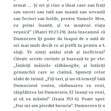
urmat … Şi ori şi cine a lăsat case sau fraţi
sau surori sau tată sau mamă sau nevastă
sau feciori sau holde, pentru Numele Meu,
va primi însutit, şi va moşteni viaţa
veşnică” (Matei 19:27-29). Asta înseamnă că
Dumnezeu îți poate da înapoi de o sută de
ori mai mult decât ce ai jertfit tu pentru a-L
sluji. Te simți astăzi slab și ineficient?
Citește aceste cuvinte și bazează-te pe ele:
„Întăriţi mâinile slăbănogite, şi întăriţi
genunchii care se clatină. Spuneţi celor
slabi de inimă: „Fiţi tari, şi nu vă temeţi! Iată
Dumnezeul vostru, răzbunarea va veni,
răsplătirea lui Dumnezeu; El însuşi va veni,
şi vă va mântui” (Isaia 35:3-4). Poate spui:
„Dar mi-am pierdut bucuria”. Dumnezeu ți-o