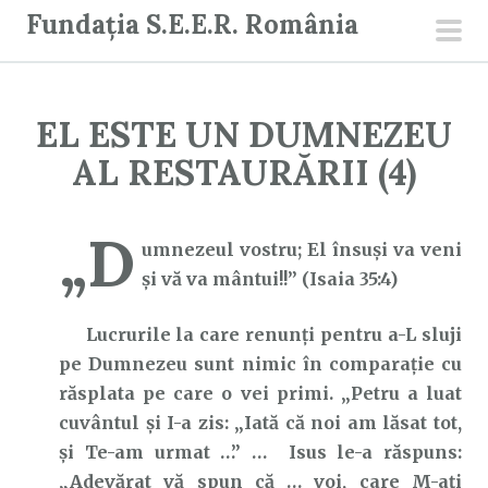
S
Fundația S.E.E.R. România
a
men
r
prin
i
EL ESTE UN DUMNEZEU
l
a
AL RESTAURĂRII (4)
c
o
„D
n
umnezeul vostru; El însuşi va veni
ț
şi vă va mântui!!” (Isaia 35:4)
i
Lucrurile la care renunți pentru a-L sluji
n
pe Dumnezeu sunt nimic în comparație cu
u
răsplata pe care o vei primi. „Petru a luat
t
cuvântul şi I-a zis: „Iată că noi am lăsat tot,
şi Te-am urmat …” … Isus le-a răspuns:
„Adevărat vă spun că … voi, care M-aţi