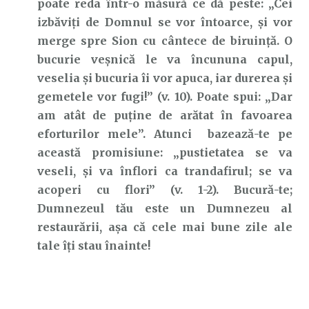
poate reda într-o măsură ce dă peste: „Cei
izbăviţi de Domnul se vor întoarce, şi vor
merge spre Sion cu cântece de biruinţă. O
bucurie veşnică le va încununa capul,
veselia şi bucuria îi vor apuca, iar durerea şi
gemetele vor fugi!” (v. 10). Poate spui: „Dar
am atât de puține de arătat în favoarea
eforturilor mele”. Atunci bazează-te pe
această promisiune: „pustietatea se va
veseli, şi va înflori ca trandafirul; se va
acoperi cu flori” (v. 1-2). Bucură-te;
Dumnezeul tău este un Dumnezeu al
restaurării, așa că cele mai bune zile ale
tale îți stau înainte!