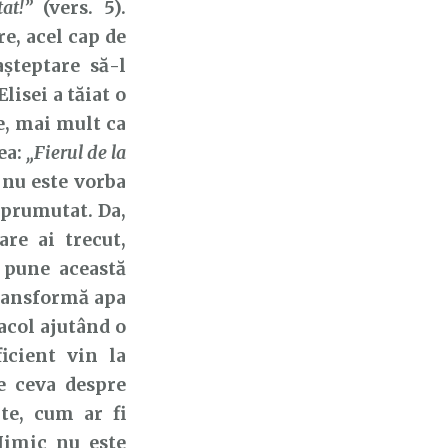
at!”
(vers. 5).
e, acel cap de
șteptare să-l
lisei a tăiat o
e, mai mult ca
ea:
„Fierul
de la
 nu este vorba
mprumutat. Da,
re ai trecut,
 pune această
transformă apa
acol ajutând o
icient vin la
ie ceva despre
te, cum ar fi
Nimic nu este