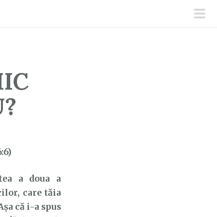
men
prin
MIC
U?
:6)
ea a doua a
cilor,
care tăia
Așa că i-a spus