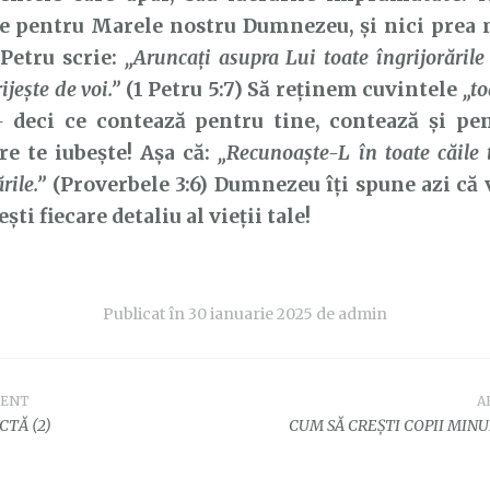
e pentru Marele nostru Dumnezeu, și nici prea m
Petru scrie:
„Aruncaţi
asupra
Lui toate îngrijorările
ijeşte de voi.”
(1 Petru 5:7) Să reținem cuvintele
„to
–
deci ce contează pentru tine, contează și pe
re te iubește! Așa că:
„Recunoaşte-L
în toate căile t
ările.”
(Proverbele 3:6) Dumnezeu îți spune azi că v
ti fiecare detaliu al vieții tale!
Publicat în
30 ianuarie 2025
de
admin
DENT
A
e
TĂ (2)
CUM SĂ CREȘTI COPII MIN