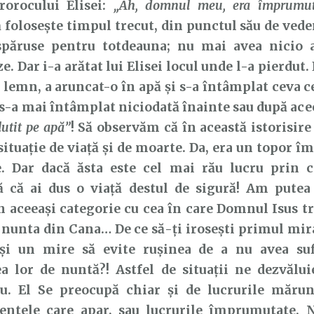
rorocului Elisei:
„Ah,
domnul
meu,
era
împrumut
 folosește timpul trecut, din punctul său de veder
spăruse pentru totdeauna; nu mai avea nicio a
. Dar i-a arătat lui Elisei locul unde l-a pierdut. E
 lemn, a aruncat-o în apă și s-a întâmplat ceva c
 s-a mai întâmplat niciodată înainte sau după ace
lutit pe apă”
! Să observăm că în această istorisire
situație de viață și de moarte. Da, era un topor î
e. Dar dacă ăsta este cel mai rău lucru prin ca
 că ai dus o viață destul de sigură! Am putea
în aceeași categorie cu cea în care Domnul Isus 
a nunta din Cana… De ce să-ți irosești primul mir
și un mire să evite rușinea de a nu avea suf
ea lor de nuntă?! Astfel de situații ne dezvălu
. El Se preocupă chiar și de lucrurile mărun
ntele care apar, sau lucrurile împrumutate. 