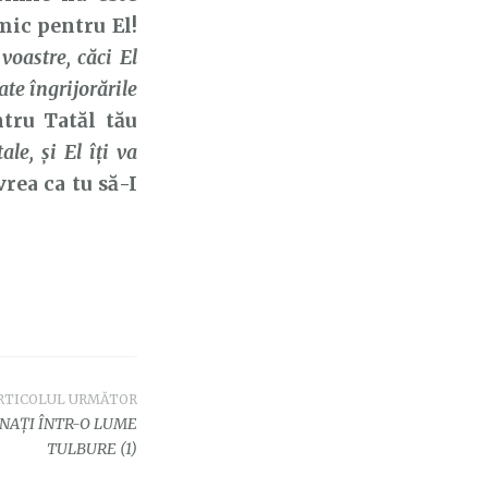
ic pentru El!
 voastre, căci El
ate
îngrijorările
ntru Tatăl tău
ale, şi El îţi va
rea ca tu să-I
RTICOLUL URMĂTOR
UNAȚI ÎNTR-O LUME
TULBURE (1)