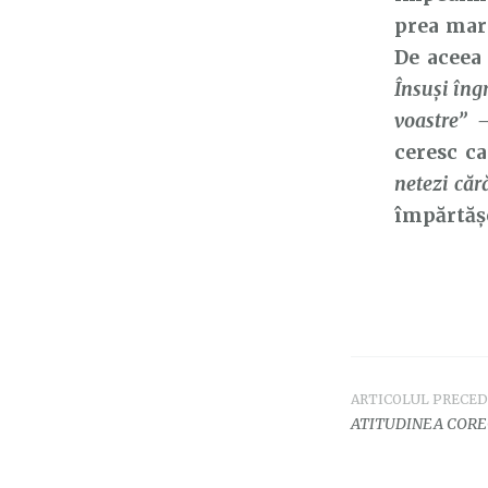
prea mar
De aceea 
Însuşi îngr
voastre”
ceresc ca
netezi căr
împărtășeș
ARTICOLUL PRECE
Navigar
ATITUDINEA COREC
în