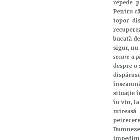
repede p
Pentru că
topor di
recupereze
bucată de
sigur, nu
secure a p
despre o 
dispărus
înseamnă
situație 
în vin, l
mireasă 
petrecer
Dumnezeu
impedime