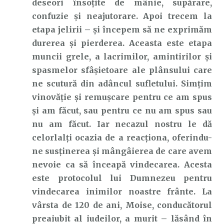
deseori însoțite de mânie, supărare,
confuzie și neajutorare. Apoi trecem la
etapa jelirii – și începem să ne exprimăm
durerea și pierderea. Aceasta este etapa
muncii grele, a lacrimilor, amintirilor și
spasmelor sfâșietoare ale plânsului care
ne scutură din adâncul sufletului. Simțim
vinovăție și remușcare pentru ce am spus
și am făcut, sau pentru ce nu am spus sau
nu am făcut. Iar necazul nostru le dă
celorlalți ocazia de a reacționa, oferindu-
ne susținerea și mângâierea de care avem
nevoie ca să înceapă vindecarea. Acesta
este protocolul lui Dumnezeu pentru
vindecarea inimilor noastre frânte. La
vârsta de 120 de ani, Moise, conducătorul
preaiubit al iudeilor, a murit – lăsând în