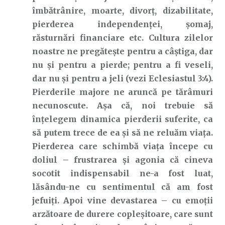
îmbătrânire, moarte, divorț, dizabilitate,
pierderea independenței, șomaj,
răsturnări financiare etc. Cultura zilelor
noastre ne pregătește pentru a câștiga, dar
nu și pentru a pierde; pentru a fi veseli,
dar nu și pentru a jeli (vezi Eclesiastul 3:4).
Pierderile majore ne aruncă pe tărâmuri
necunoscute. Așa că, noi trebuie să
înțelegem dinamica pierderii suferite, ca
să putem trece de ea și să ne reluăm viața.
Pierderea care schimbă viața începe cu
doliul – frustrarea și agonia că cineva
socotit indispensabil ne-a fost luat,
lăsându-ne cu sentimentul că am fost
jefuiți. Apoi vine devastarea – cu emoții
arzătoare de durere copleșitoare, care sunt