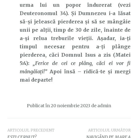
urma lui un popor îndurerat (vezi
Deuteronomul 34). Și Dumnezeu i-a lăsat
să-și jelească pierderea și să se mângâie
unii pe alții, timp de 30 de zile, înainte de
a-și relua treburile vieții. Așadar, ia-ți
timpul necesar pentru a-ți plânge
pierderea, căci Domnul Isus a zis (Matei
5:4):
„Ferice de cei ce plâng, căci ei vor fi
mângâiaţi!”
Apoi însă – ridică-te și mergi
mai departe!
Publicat în
20 noiembrie 2023
de
admin
Navigare
ARTICOLUL PRECEDENT
ARTICOLUL URMĂTOR
EȘTI CERNUT?
NAVIGÂND PE MAREA