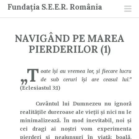
S
Fundația S.E.E.R. România
a
men
r
prin
i
NAVIGÂND PE MAREA
l
a
PIERDERILOR (1)
c
o
„T
n
oate își au vremea lor, și fiecare lucru
ț
de sub ceruri își are ceasul lui.”
i
(Eclesiastul 3:1)
n
Cuvântul lui Dumnezeu nu ignoră
u
realitățile dureroase ale vieții și nici nu le
t
minimalizează. În mod inevitabil, noi și
cei dragi ai noștri vom experimenta
pierderi și neajunsuri în viață: boală,