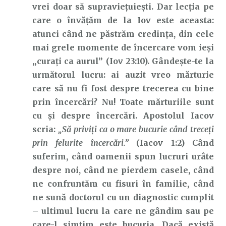
vrei doar să supraviețuiești. Dar lecția pe
care o învățăm de la Iov este aceasta:
atunci când ne păstrăm credința, din cele
mai grele momente de încercare vom ieși
„curați ca aurul” (Iov 23:10). Gândește-te la
următorul lucru: ai auzit vreo mărturie
care să nu fi fost despre trecerea cu bine
prin încercări? Nu! Toate mărturiile sunt
cu și despre încercări. Apostolul Iacov
scria:
„Să priviţi ca o mare bucurie când treceţi
prin felurite încercări.”
(Iacov 1:2) Când
suferim, când oamenii spun lucruri urâte
despre noi, când ne pierdem casele, când
ne confruntăm cu fisuri în familie, când
ne sună doctorul cu un diagnostic cumplit
– ultimul lucru la care ne gândim sau pe
care-l simțim este bucuria. Dacă există