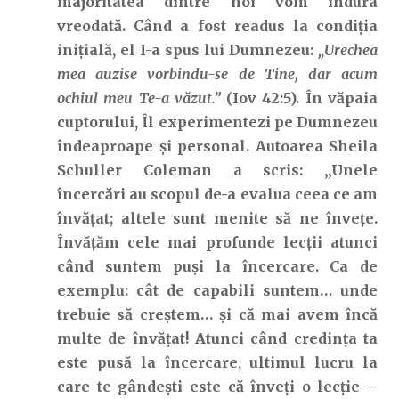
majoritatea dintre noi vom îndura
vreodată. Când a fost readus la condiția
inițială, el I-a spus lui Dumnezeu:
„Urechea
mea auzise vorbindu-se de Tine, dar acum
ochiul meu Te-a văzut.”
(Iov 42:5). În văpaia
cuptorului, Îl experimentezi pe Dumnezeu
îndeaproape și personal. Autoarea Sheila
Schuller Coleman a scris: „Unele
încercări au scopul de-a evalua ceea ce am
învățat; altele sunt menite să ne învețe.
Învățăm cele mai profunde lecții atunci
când suntem puși la încercare. Ca de
exemplu: cât de capabili suntem… unde
trebuie să creștem… și că mai avem încă
multe de învățat! Atunci când credința ta
este pusă la încercare, ultimul lucru la
care te gândești este că înveți o lecție –