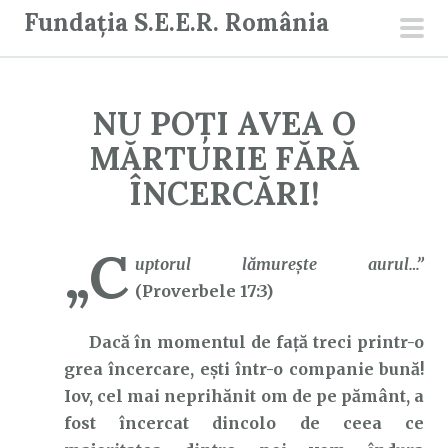
S
Fundația S.E.E.R. România
a
men
r
prin
i
NU POȚI AVEA O
l
a
MĂRTURIE FĂRĂ
c
ÎNCERCĂRI!
o
n
„C
ț
uptorul lămurește aurul…”
i
(Proverbele 17:3)
n
u
Dacă în momentul de față treci printr-o
t
grea încercare, ești într-o companie bună!
Iov, cel mai neprihănit om de pe pământ, a
fost încercat dincolo de ceea ce