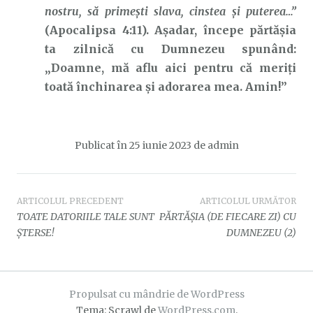
nostru, să primeşti slava, cinstea şi puterea…”
(Apocalipsa 4:11). Așadar, începe părtășia
ta zilnică cu Dumnezeu spunând:
„Doamne, mă aflu aici pentru că meriți
toată închinarea și adorarea mea. Amin!”
Publicat în
25 iunie 2023
de
admin
Navigare
ARTICOLUL PRECEDENT
ARTICOLUL URMĂTOR
TOATE DATORIILE TALE SUNT
PĂRTĂȘIA (DE FIECARE ZI) CU
în
ȘTERSE!
DUMNEZEU (2)
articole
Propulsat cu mândrie de WordPress
Tema: Scrawl de
WordPress.com
.