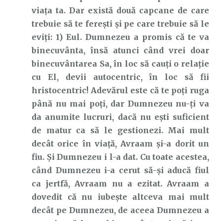
viața ta. Dar există două capcane de care
trebuie să te ferești și pe care trebuie să le
eviți: 1) Eul. Dumnezeu a promis că te va
binecuvânta, însă atunci când vrei doar
binecuvântarea Sa, în loc să cauți o relație
cu El, devii autocentric, în loc să fii
hristocentric! Adevărul este că te poți ruga
până nu mai poți, dar Dumnezeu nu-ți va
da anumite lucruri, dacă nu ești suficient
de matur ca să le gestionezi. Mai mult
decât orice în viață, Avraam și-a dorit un
fiu. Și Dumnezeu i l-a dat. Cu toate acestea,
când Dumnezeu i-a cerut să-și aducă fiul
ca jertfă, Avraam nu a ezitat. Avraam a
dovedit că nu iubește altceva mai mult
decât pe Dumnezeu, de aceea Dumnezeu a