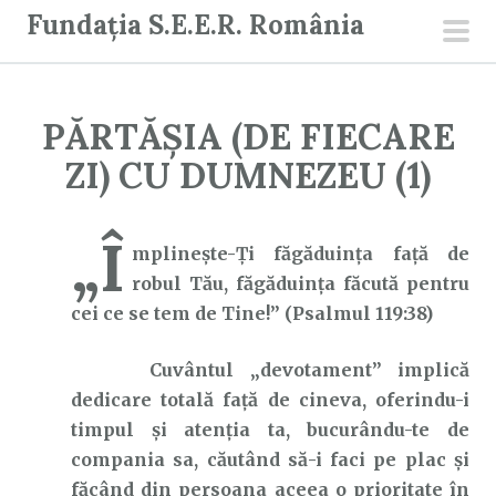
S
Fundația S.E.E.R. România
a
men
r
prin
i
PĂRTĂȘIA (DE FIECARE
l
a
ZI) CU DUMNEZEU (1)
c
o
„Î
n
mplineşte-Ţi făgăduinţa faţă de
ț
robul Tău, făgăduinţa făcută pentru
i
cei ce se tem de Tine!” (Psalmul 119:38)
n
Cuvântul „devotament” implică
u
dedicare totală față de cineva, oferindu-i
t
timpul și atenția ta, bucurându-te de
compania sa, căutând să-i faci pe plac și
făcând din persoana aceea o prioritate în