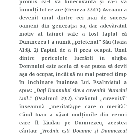
promis că-l va binecuvânta și că-i va
înmulți tot ce are (Geneza 22:17). Avraam a
devenit unul dintre cei mai de succes
oameni din generația sa, dar adevăratul
motiv al faimei sale a fost faptul că
Dumnezeu l-a numit „prietenul” Său (Isaia
41:8). 2) Faptul de a fi prea ocupat. Unul
dintre pericolele lucrării în slujba
Domnului este acela că s-ar putea să devii
așa de ocupat, încât să nu mai petreci timp
în închinare înaintea Lui. Psalmistul a
spus:
„Daţi Domnului slava cuvenită Numelui
Lui!…”
(Psalmul 29:2). Cuvântul „cuvenită”
înseamnă „meritată/pe care o merită.”
Când Ioan a văzut mulțimile din ceruri
care Îl lăudau pe Dumnezeu, acestea
cântau:
„Vrednic eşti Doamne şi Dumnezeul