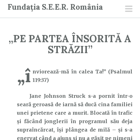
S
Fundația S.E.E.R. România
a
men
r
prin
i
„PE PARTEA ÎNSORITĂ A
l
a
STRĂZII”
c
o
„î
n
nviorează-mă în calea Ta!” (Psalmul
ț
119:37)
i
Jane Johnson Struck s-a pornit într-o
n
seară geroasă de iarnă să ducă cina familiei
u
unei prietene care a murit. Blocată în trafic
t
și făcând jonglerii în programul său deja
supraîncărcat, își plângea de milă – și s-a
enervat când a ajuns și nu a găsit pe nimeni