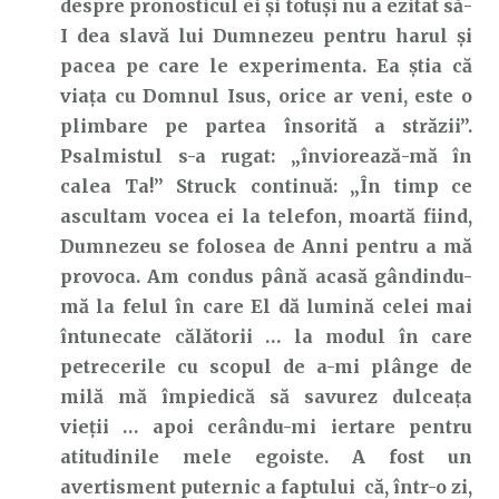
despre pronosticul ei și totuși nu a ezitat să-
I dea slavă lui Dumnezeu pentru harul și
pacea pe care le experimenta. Ea știa că
viața cu Domnul Isus, orice ar veni, este o
plimbare pe partea însorită a străzii”.
Psalmistul s-a rugat: „înviorează-mă în
calea Ta!” Struck continuă: „În timp ce
ascultam vocea ei la telefon, moartă fiind,
Dumnezeu se folosea de Anni pentru a mă
provoca. Am condus până acasă gândindu-
mă la felul în care El dă lumină celei mai
întunecate călătorii … la modul în care
petrecerile cu scopul de a-mi plânge de
milă mă împiedică să savurez dulceața
vieții … apoi cerându-mi iertare pentru
atitudinile mele egoiste. A fost un
avertisment puternic a faptului că, într-o zi,