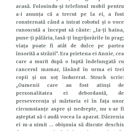
acasă. Folosindu-și telefonul mobil pentru
a-i anunța că a trecut pe la ei, a fost
consternată când a intrat robotul și o voce
cunoscută a început să cânte: „Ia-ți haina,
pune-ți pălăria, lasă-ți îngrijorările în prag;
viața poate fi atât de dulce pe partea
însorită a străzii”. Era prietena ei Annie, cea
care a murit după o luptă îndelungată cu
cancerul mamar, lăsând în urma ei trei
copii și un soț îndurerat. Struck scrie:
„Oamenii care au fost atinși de
personalitatea ei debordantă, de
perseverența și mărturia ei în fața unor
circumstanțe aspre și nedrepte, nu s-ar fi
așteptat să-i audă vocea la aparat. Dârzenia
ei m-a uimit … obișnuia să discute deschis