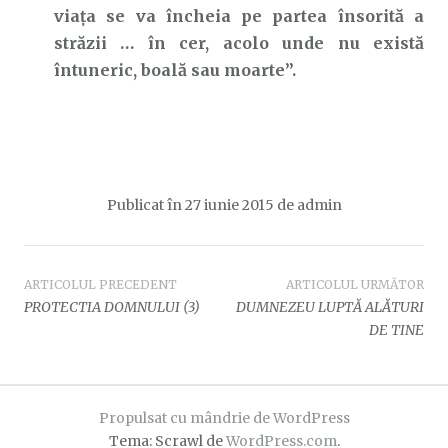
viața se va încheia pe partea însorită a
străzii … în cer, acolo unde nu există
întuneric, boală sau moarte”.
Publicat în
27 iunie 2015
de
admin
Navigare
ARTICOLUL PRECEDENT
ARTICOLUL URMĂTOR
PROTECTIA DOMNULUI (3)
DUMNEZEU LUPTĂ ALĂTURI
în
DE TINE
articole
Propulsat cu mândrie de WordPress
Tema: Scrawl de
WordPress.com
.