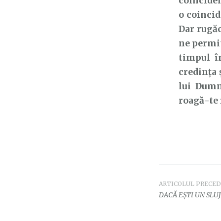
coinciden
o coincid
Dar rugăc
ne permit
timpul î
credința 
lui Dumn
roagă-te f
ARTICOLUL PRECE
Navigar
DACĂ EȘTI UN SLUJ
în