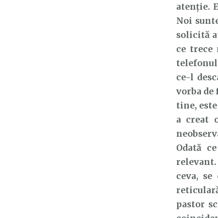
atenție. 
Noi sunt
solicită 
ce trece
telefonul
ce-l desc
vorba de 
tine, est
a creat 
neobserva
Odată ce
relevant.
ceva, se
reticular
pastor sc