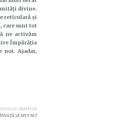
mai mult decât
nități divine.
 reticulară și
 care sunt tot
să ne activăm
ătre Împărăția
 noi. Așadar,
RTICOLUL URMĂTOR
ÎNVAȚĂ SĂ SPUI NU!