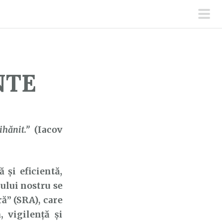
men
prin
NTE
ihănit.”
(Iacov
și eficientă,
ului nostru se
ă” (SRA), care
, vigilență și