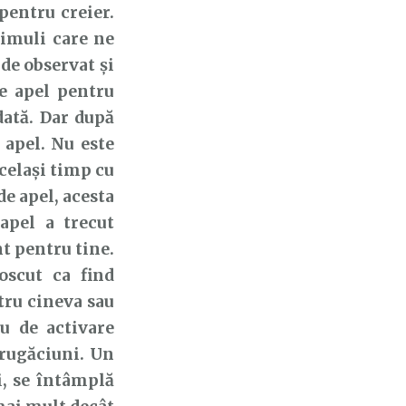
 pentru creier.
imuli care ne
 de observat și
e apel pentru
dată. Dar după
 apel. Nu este
celași timp cu
de apel, acesta
apel a trecut
t pentru tine.
oscut ca find
tru cineva sau
u de activare
 rugăciuni. Un
i, se întâmplă