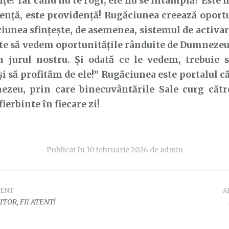
țe? Iar când nu te rogi, ele nu se întâmplă? Este 
ență, este providență! Rugăciunea creează oportu
iunea sfințește, de asemenea, sistemul de activare
e să vedem oportunitățile rânduite de Dumnezeu,
n jurul nostru. Și odată ce le vedem, trebuie 
și să profităm de ele!” Rugăciunea este portalul c
ezeu, prin care binecuvântările Sale curg către
ierbinte în fiecare zi!
Publicat în
10 februarie 2026
de
admin
DENT
A
e
ITOR, FII ATENT!