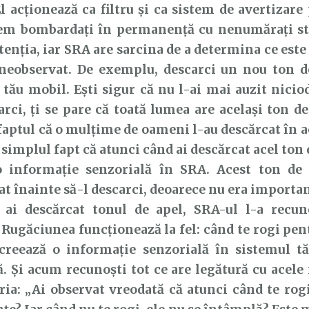
El acționează ca filtru și ca sistem de avertizare
em bombardați în permanență cu nenumărați st
atenția, iar SRA are sarcina de a determina ce este
 neobservat. De exemplu, descarci un nou ton d
 tău mobil. Ești sigur că nu l-ai mai auzit nicio
arci, ți se pare că toată lumea are același ton de
faptul că o mulțime de oameni l-au descărcat în a
e simplul fapt că atunci când ai descărcat acel ton 
o informație senzorială în SRA. Acest ton de 
t înainte să-l descarci, deoarece nu era importan
 ai descărcat tonul de apel, SRA-ul l-a recun
 Rugăciunea funcționează la fel: când te rogi pen
 creează o informație senzorială în sistemul tă
ă. Și acum recunoști tot ce are legătură cu acele
ria: „Ai observat vreodată că atunci când te rog