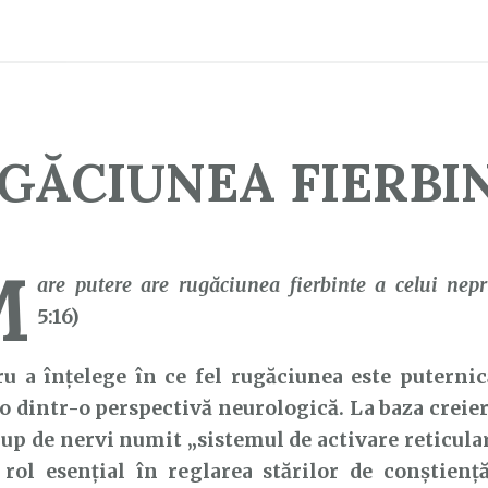
GĂCIUNEA FIERBI
M
are putere are rugăciunea fierbinte a celui nepr
5:16)
 înțelege în ce fel rugăciunea este puternică 
o dintr-o perspectivă neurologică. La baza creier
rup de nervi numit „sistemul de activare reticular
rol esențial în reglarea stărilor de conștiență