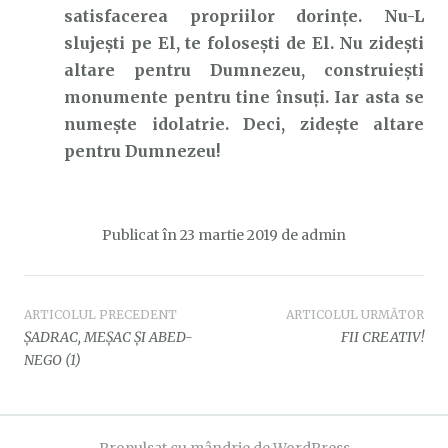
satisfacerea propriilor dorințe. Nu-L
slujești pe El, te folosești de El. Nu zidești
altare pentru Dumnezeu, construiești
monumente pentru tine însuți. Iar asta se
numește idolatrie. Deci, zidește altare
pentru Dumnezeu!
Publicat în
23 martie 2019
de
admin
Navigare
ARTICOLUL PRECEDENT
ARTICOLUL URMĂTOR
ȘADRAC, MEȘAC ȘI ABED-
FII CREATIV!
în
NEGO (1)
articole
Propulsat cu mândrie de WordPress