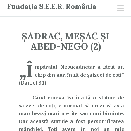
S
Fundația S.E.E.R. România
a
men
r
prin
i
ȘADRAC, MEȘAC ȘI
l
a
ABED-NEGO (2)
c
o
„Î
n
mpăratul Nebucadneţar a făcut un
ț
chip din aur, înalt de şaizeci de coţi”
i
(Daniel 3:1)
n
Când cineva își înalță o statuie de
u
șaizeci de coți, e normal să crezi că asta
t
marchează mari merite sau mari biruințe.
Dar această statuie a fost personificarea
mândriei. Toți avem în noi un mic