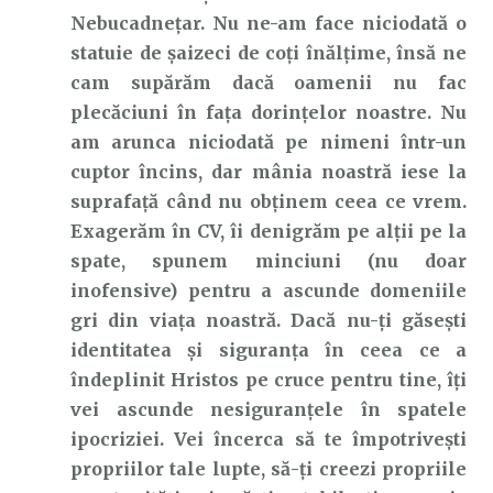
Nebucadnețar. Nu ne-am face niciodată o
statuie de șaizeci de coți înălțime, însă ne
cam supărăm dacă oamenii nu fac
plecăciuni în fața dorințelor noastre. Nu
am arunca niciodată pe nimeni într-un
cuptor încins, dar mânia noastră iese la
suprafață când nu obținem ceea ce vrem.
Exagerăm în CV, îi denigrăm pe alții pe la
spate, spunem minciuni (nu doar
inofensive) pentru a ascunde domeniile
gri din viața noastră. Dacă nu-ți găsești
identitatea și siguranța în ceea ce a
îndeplinit Hristos pe cruce pentru tine, îți
vei ascunde nesiguranțele în spatele
ipocriziei. Vei încerca să te împotrivești
propriilor tale lupte, să-ți creezi propriile