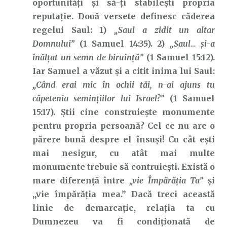
oportunități și să-ți stabilești propria
reputație. Două versete definesc căderea
regelui Saul: 1)
„Saul a zidit un altar
Domnului”
(1 Samuel 14:35). 2)
„Saul… şi-a
înălţat un semn de biruinţă”
(1 Samuel 15:12).
Iar Samuel a văzut și a citit inima lui Saul:
„Când erai mic în ochii tăi, n-ai ajuns tu
căpetenia seminţiilor lui Israel?”
(1 Samuel
15:17). Știi cine construiește monumente
pentru propria persoană? Cel ce nu are o
părere bună despre el însuși! Cu cât ești
mai nesigur, cu atât mai multe
monumente trebuie să contruiești. Există o
mare diferență între
„vie Împărăția Ta”
și
„vie împărăția mea.” Dacă treci această
linie de demarcație, relația ta cu
Dumnezeu va fi condiționată de