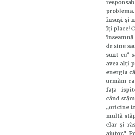
responsa
problema. 
însuşi
şi 
îți place! 
înseamnă 
de sine s
sunt eu” s
avea alți
p
energia c
urmăm cal
fața ispi
când
stăm
„oricine t
multă stă
clar și r
ajutor.” 