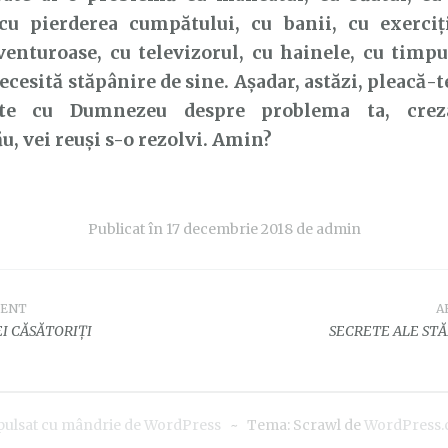
 cu
pierderea cumpătului, cu banii, cu exerciți
aventuroase, cu televizorul, cu
hainele, cu timpu
cesită stăpânire de sine. Așadar, astăzi,
pleacă-t
ște cu Dumnezeu despre problema ta, cre
u, vei reuși s-o rezolvi. Amin?
Publicat în
17 decembrie 2018
de
admin
DENT
A
e
I CĂSĂTORIȚI
SECRETE ALE STĂP
pulsat cu mândrie de WordPress
~
Tema: Scrawl de
WordPress