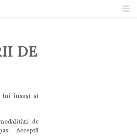
men
prin
II DE
 lui însuşi şi
dalități de
as: Acceptă