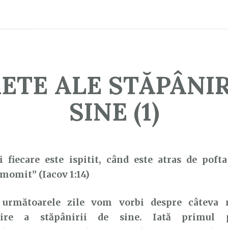
ETE ALE STĂPÂNIR
SINE (1)
i fiecare este ispitit, când este atras de pofta
momit” (Iacov 1:14)
oarele zile vom vorbi despre câteva mo
țire a stăpânirii
de sine. Iată primul p