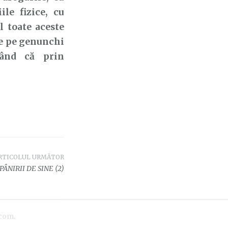
ile fizice, cu
l toate aceste
e pe genunchi
zând că prin
RTICOLUL URMĂTOR
ÂNIRII DE SINE (2)
.com
.