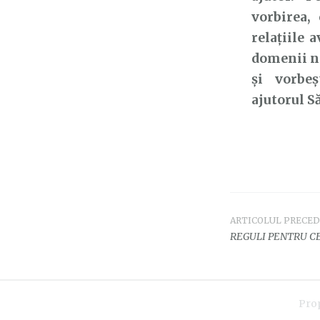
vorbirea,
relațiile 
domenii ne
și vorbe
ajutorul
Să
ARTICOLUL PRECE
Navigar
REGULI PENTRU CE
în
articole
Pro