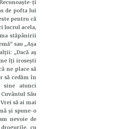
Recunoaște-ți
as de pofta lui
este pentru că
i lucrul acela,
ma stăpânirii
blemă”
sau „Așa
lții: „Dacă aș
me îți irosești
că ne place să
r să cedăm în
 sine atunci
n Cuvântul Său
 Vrei să ai mai
emă și spune-o
t am
nevoie de
drogurile, cu