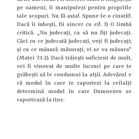
pe oameni, îi manipulezi pentru propriile
tale scopuri. Nu fă asta!. Spune-le-o cinstit!.
Dacă îi iubești, fii sincer cu ei!. 3) O limbă
critică. „Nu judecaţi, ca să nu fiţi judecaţi.
Căci cu ce judecată judecaţi, veţi fi judecaţi;
şi cu ce măsură măsuraţi, vi se va măsura”
(Matei 7:1-2). Dacă trăiești suficient de mult,
vei fi vinovat de multe lucruri pe care te
grăbești să le condamni la alții. Adevărul e
că modul în care te raportezi la ceilalți
determină modul în care Dumnezeu se
raportează la tine.