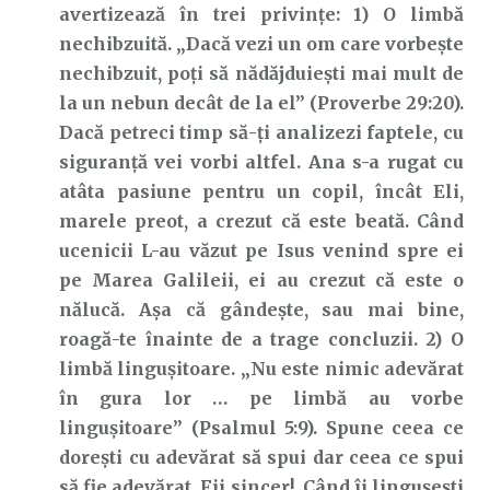
avertizează în trei privințe: 1) O limbă
nechibzuită. „Dacă vezi un om care vorbeşte
nechibzuit, poţi să nădăjduieşti mai mult de
la un nebun decât de la el” (Proverbe 29:20).
Dacă petreci timp să-ți analizezi faptele, cu
siguranță vei vorbi altfel. Ana s-a rugat cu
atâta pasiune pentru un copil, încât Eli,
marele preot, a crezut că este beată. Când
ucenicii L-au văzut pe Isus venind spre ei
pe Marea Galileii, ei au crezut că este o
nălucă. Așa că gândește, sau mai bine,
roagă-te înainte de a trage concluzii. 2) O
limbă lingușitoare. „Nu este nimic adevărat
în gura lor … pe limbă au vorbe
linguşitoare” (Psalmul 5:9). Spune ceea ce
dorești cu adevărat să spui dar ceea ce spui
să fie adevărat. Fii sincer!. Când îi lingușești