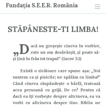
S
Fundația S.E.E.R. România
a
men
r
prin
i
STĂPÂNESTE-TI LIMBA!
l
a
c
„D
acă nu greşeşte cineva în vorbire,
o
este un om desăvârşit, şi poate să-
n
şi ţină în frâu tot trupul” (Iacov 3:2)
ț
i
Există o zicătoare care spune așa: „Noi
n
suntem ca și pisicile; ne spălăm cu limba!”
u
Când cineva răspândește o bârfă, tratează
t
acea persoană cu grijă. De ce? Pentru că
dacă ea îți vorbește despre altcineva, ea va
vorbi cu altcineva despre tine. Biblia ne