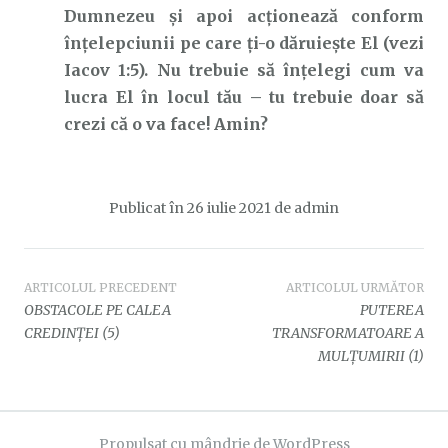
Dumnezeu și apoi acționează conform
înțelepciunii pe care ți-o dăruiește El (vezi
Iacov 1:5). Nu trebuie să înțelegi cum va
lucra El în locul tău – tu trebuie doar să
crezi că o va face! Amin?
Publicat în
26 iulie 2021
de
admin
Navigare
ARTICOLUL PRECEDENT
ARTICOLUL URMĂTOR
OBSTACOLE PE CALEA
PUTEREA
în
CREDINȚEI (5)
TRANSFORMATOARE A
MULȚUMIRII (1)
articole
Propulsat cu mândrie de WordPress