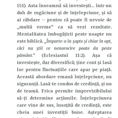
11:1). Asta înseamnă să investești… într-un
duh de rugăciune și de înțelepciune, și să
ai răbdare – pentru că poate fi nevoie de
„multă vreme” ca să vezi rezultate.
Mentalitatea îmbogățirii peste noapte nu
este biblică.
„Împarte-o în şapte şi chiar în opt,
căci nu ştii ce nenorocire poate da peste
pământ.”
(Eclesiastul 11:2). Așa că
investește, dar diversifică; ține cont și lasă
loc pentru fluctuațiile care apar pe piață.
Această abordare emană înțelepciune, nu
siguranță. Lasă-te condus de credință, și nu
de teamă. Frica permite imprevizibilului
să-ți determine acțiunile. Înțelepciunea
care vine de sus, însoțită de credință, este
cheia unei investiții bune. Așteptarea