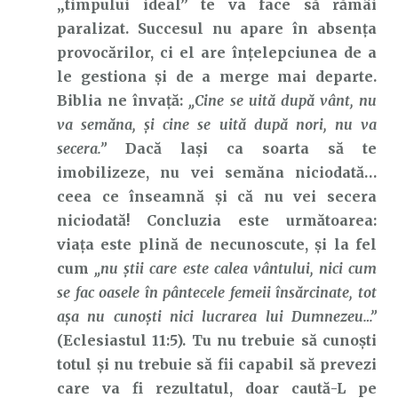
„timpului ideal” te va face să rămâi
paralizat. Succesul nu apare în absența
provocărilor, ci el are înțelepciunea de a
le gestiona și de a merge mai departe.
Biblia ne învață:
„Cine se uită după vânt, nu
va semăna, şi cine se uită după nori, nu va
secera.”
Dacă lași ca soarta să te
imobilizeze, nu vei semăna niciodată…
ceea ce înseamnă și că nu vei secera
niciodată! Concluzia este următoarea:
viața este plină de necunoscute, și la fel
cum
„nu ştii care este calea vântului, nici cum
se fac oasele în pântecele femeii însărcinate, tot
aşa nu cunoşti nici lucrarea lui Dumnezeu…”
(Eclesiastul 11:5). Tu nu trebuie să cunoști
totul și nu trebuie să fii capabil să prevezi
care va fi rezultatul, doar caută-L pe