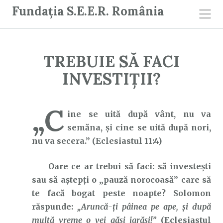
S
Fundația S.E.E.R. România
a
men
r
prin
i
TREBUIE SĂ FACI
l
a
INVESTIȚII?
c
o
„C
n
ine se uită după vânt, nu va
ț
semăna, şi cine se uită după nori,
i
nu va secera.” (Eclesiastul 11:4)
n
Oare ce ar trebui să faci: să investești
u
sau să aștepți o „pauză norocoasă” care să
t
te facă bogat peste noapte? Solomon
răspunde:
„Aruncă-ţi pâinea pe ape, şi după
multă vreme o vei găsi iarăși!”
(Eclesiastul