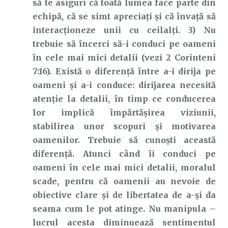
să te asiguri că toată lumea face parte din
echipă, că se simt apreciați și că învață să
interacționeze unii cu ceilalți. 3) Nu
trebuie să încerci să-i conduci pe oameni
în cele mai mici detalii (vezi 2 Corinteni
7:16). Există o diferență între a-i dirija pe
oameni și a-i conduce: dirijarea necesită
atenție la detalii, în timp ce conducerea
lor implică împărtășirea viziunii,
stabilirea unor scopuri și motivarea
oamenilor. Trebuie să cunoști această
diferență. Atunci când îi conduci pe
oameni în cele mai mici detalii, moralul
scade, pentru că oamenii au nevoie de
obiective clare și de libertatea de a-și da
seama cum le pot atinge. Nu manipula –
lucrul acesta diminuează sentimentul