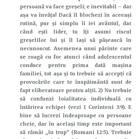
persoană va face greșeli; e inevitabil – dar
așa va învăța! Dacă îl blochezi în aceeași
rutină, pur și simplu îi iei avântul, dar
când ești lider, tu îți asumi riscul
greșelilor lui și îl lași să pășească în
necunoscut. Asemenea unui părinte care
se roagă cu foc atunci când adolescentul
conduce pentru prima dată mașina
familiei, tot așa și tu trebuie să accepți că
provocările care te înspăimântă sunt de
fapt eliberatoare pentru alții. 2) Nu trebuie
să confunzi loialitatea individuală cu
întărirea echipei (vezi 1 Corinteni 3:9). E
bine să lucrezi îndeaproape cu persoane
cheie, dar în același timp este important
să rămâi „în trup” (Romani 12:5). Trebuie