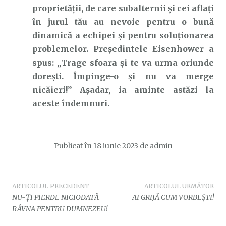
proprietății, de care subalternii și cei aflați
în jurul tău au nevoie pentru o bună
dinamică a echipei și pentru soluționarea
problemelor. Președintele Eisenhower a
spus: „Trage sfoara și te va urma oriunde
dorești. Împinge-o și nu va merge
nicăieri!” Așadar, ia aminte astăzi la
aceste îndemnuri.
Publicat în
18 iunie 2023
de
admin
Navigare
ARTICOLUL PRECEDENT
ARTICOLUL URMĂTOR
NU-ȚI PIERDE NICIODATĂ
AI GRIJĂ CUM VORBEȘTI!
în
RÂVNA PENTRU DUMNEZEU!