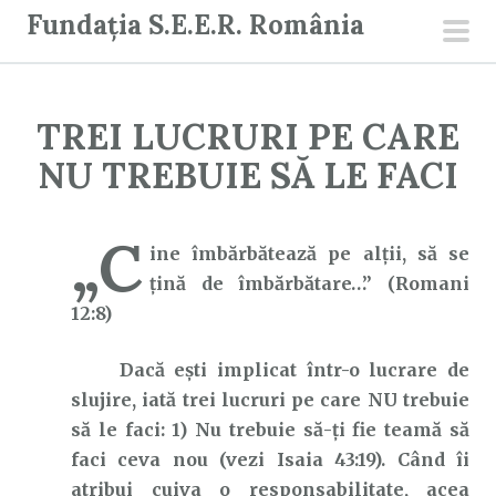
S
Fundația S.E.E.R. România
a
men
r
prin
i
TREI LUCRURI PE CARE
l
a
NU TREBUIE SĂ LE FACI
c
o
„C
n
ine îmbărbătează pe alţii, să se
ț
ţină de îmbărbătare…” (Romani
i
12:8)
n
Dacă ești implicat într-o lucrare de
u
slujire, iată trei lucruri pe care NU trebuie
t
să le faci: 1) Nu trebuie să-ți fie teamă să
faci ceva nou (vezi Isaia 43:19). Când îi
atribui cuiva o responsabilitate, acea