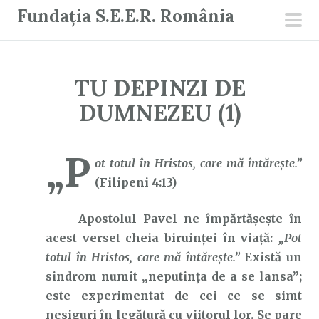
S
Fundația S.E.E.R. România
a
men
r
prin
i
TU DEPINZI DE
l
a
DUMNEZEU (1)
c
o
„P
n
ot totul în Hristos, care mă întăreşte.”
ț
(Filipeni 4:13)
i
Apostolul Pavel ne împărtășește în
n
acest verset cheia biruinței în viață:
„Pot
u
totul în Hristos, care mă întăreşte.”
Există un
t
sindrom numit „neputința de a se lansa”;
este experimentat de cei ce se simt
nesiguri în legătură cu viitorul lor. Se pare