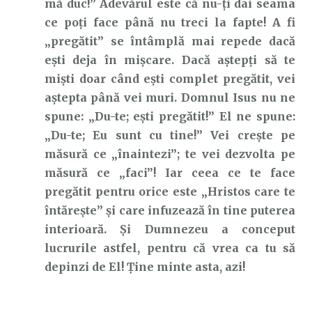
mă duc!” Adevărul este că nu-ți dai seama
ce poți face până nu treci la fapte! A fi
„pregătit” se întâmplă mai repede dacă
ești deja în mișcare. Dacă aștepți să te
miști doar când ești complet pregătit, vei
aștepta până vei muri. Domnul Isus nu ne
spune: „Du-te; ești pregătit!” El ne spune:
„Du-te; Eu sunt cu tine!” Vei crește pe
măsură ce „înaintezi”; te vei dezvolta pe
măsură ce „faci”! Iar ceea ce te face
pregătit pentru orice este „Hristos care te
întărește” și care infuzează în tine puterea
interioară. Și Dumnezeu a conceput
lucrurile astfel, pentru că vrea ca tu să
depinzi de El! Ține minte asta, azi!