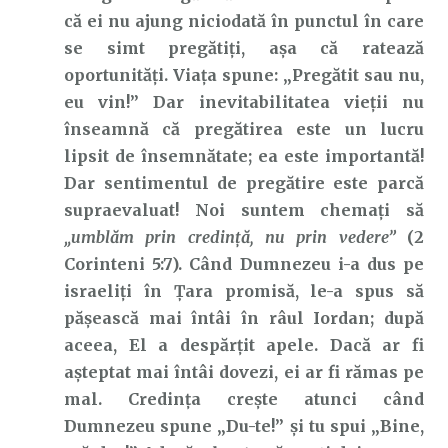
că ei nu ajung niciodată în punctul în care
se simt pregătiți, așa că ratează
oportunități. Viața spune: „Pregătit sau nu,
eu vin!” Dar inevitabilitatea vieții nu
înseamnă că pregătirea este un lucru
lipsit de însemnătate; ea este importantă!
Dar sentimentul de
pregătire este parcă
supraevaluat! Noi suntem chemați să
„umblăm prin credință, nu prin vedere”
(2
Corinteni 5:7). Când Dumnezeu i-a dus pe
israeliți în Țara promisă, le-a spus să
pășească mai întâi în râul Iordan; după
aceea, El a despărțit apele. Dacă ar fi
așteptat mai întâi dovezi, ei ar fi rămas pe
mal. Credința crește atunci când
Dumnezeu spune „Du-te!” și tu spui „Bine,