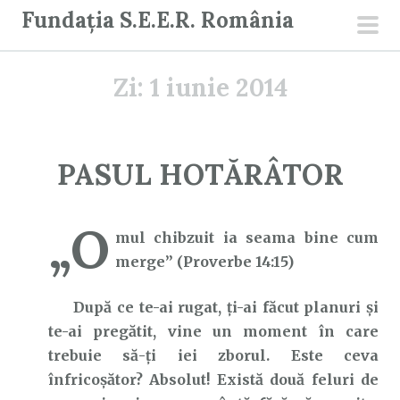
S
Fundația S.E.E.R. România
a
men
r
prin
Zi:
1 iunie 2014
i
l
a
c
PASUL HOTĂRÂTOR
o
n
„O
ț
mul chibzuit ia seama bine cum
i
merge” (Proverbe 14:15)
n
u
După ce te-ai rugat, ți-ai făcut planuri și
t
te-ai pregătit, vine un moment în care
trebuie să-ți iei zborul. Este ceva
înfricoșător? Absolut! Există două feluri de