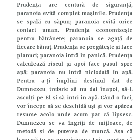
Prudența are centură de siguranță,
paranoia evită complet mașinile. Prudența
se spală cu săpun; paranoia evită orice
contact uman. Prudența economisește
pentru bătrânețe; paranoia se agață de
fiecare bănuț. Prudența se pregătește și face
planuri; paranoia intră în panică. Prudența
calculează riscul și apoi face pasul spre
apă; paranoia nu intră niciodată în apă.
Pentru a-ți împlini destinul dat de
Dumnezeu, trebuie să nu dai înapoi, să-L
asculți pe El și să intri în apă. Când o faci,
vor începe să se deschidă uși și vor apărea
resurse acolo unde acum par că lipsesc.
Dumnezeu se va îngriji de mijloace, de
metodă și de puterea de muncă. Așa că
bazează-te pe promisiunea Lui: „pentru că