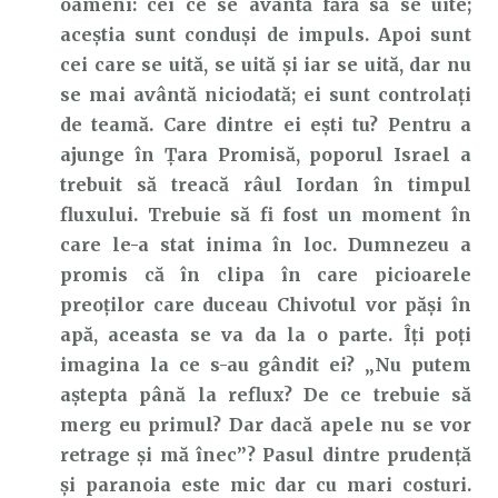
oameni: cei ce se avântă fără să se uite;
aceştia sunt conduși de impuls. Apoi sunt
cei care se uită, se uită și iar se uită, dar nu
se mai avântă niciodată; ei sunt controlați
de teamă. Care dintre ei ești tu? Pentru a
ajunge în Țara Promisă, poporul Israel a
trebuit să treacă râul Iordan în timpul
fluxului. Trebuie să fi fost un moment în
care le-a stat inima în loc. Dumnezeu a
promis că în clipa în care picioarele
preoților care duceau Chivotul vor păși în
apă, aceasta se va da la o parte. Îți poți
imagina la ce s-au gândit ei? „Nu putem
aștepta până la reflux? De ce trebuie să
merg eu primul? Dar dacă apele nu se vor
retrage și mă înec”? Pasul dintre prudență
și paranoia este mic dar cu mari costuri.