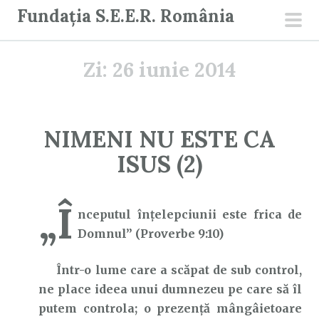
S
Fundația S.E.E.R. România
a
men
r
prin
Zi:
26 iunie 2014
i
l
a
c
NIMENI NU ESTE CA
o
ISUS (2)
n
ț
i
„Î
nceputul înţelepciunii este frica de
n
Domnul” (Proverbe 9:10)
u
t
Într-o lume care a scăpat de sub control,
ne place ideea unui dumnezeu pe care să îl
putem controla; o prezență mângâietoare