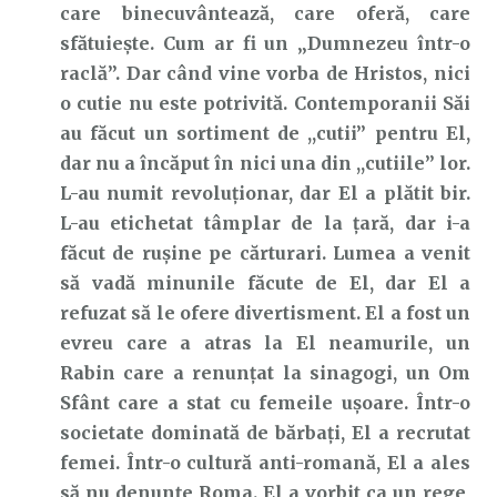
care binecuvântează, care oferă, care
sfătuiește. Cum ar fi un „Dumnezeu într-o
raclă”. Dar când vine vorba de Hristos, nici
o cutie nu este potrivită. Contemporanii Săi
au făcut un sortiment de ,,cutii’’ pentru El,
dar nu a încăput în nici una din ,,cutiile’’ lor.
L-au numit revoluționar, dar El a plătit bir.
L-au etichetat tâmplar de la țară, dar i-a
făcut de rușine pe cărturari. Lumea a venit
să vadă minunile făcute de El, dar El a
refuzat să le ofere divertisment. El a fost un
evreu care a atras la El neamurile, un
Rabin care a renunțat la sinagogi, un Om
Sfânt care a stat cu femeile ușoare. Într-o
societate dominată de bărbați, El a recrutat
femei. Într-o cultură anti-romană, El a ales
să nu denunțe Roma. El a vorbit ca un rege,