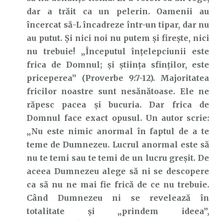
dar a trăit ca un pelerin. Oamenii au
încercat să-L încadreze într-un tipar, dar nu
au putut. Și nici noi nu putem și firește, nici
nu trebuie! „Începutul înţelepciunii este
frica de Domnul; şi ştiinţa sfinţilor, este
priceperea” (Proverbe 9:7-12). Majoritatea
fricilor noastre sunt nesănătoase. Ele ne
răpesc pacea și bucuria. Dar frica de
Domnul face exact opusul. Un autor scrie:
„Nu este nimic anormal în faptul de a te
teme de Dumnezeu. Lucrul anormal este să
nu te temi sau te temi de un lucru greșit. De
aceea Dumnezeu alege să ni se descopere
ca să nu ne mai fie frică de ce nu trebuie.
Când Dumnezeu ni se revelează în
totalitate și „prindem ideea”,