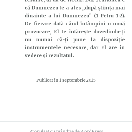
că Dumnezeu te-a ales „după știința mai
dinainte a lui Dumnezeu” (1 Petru 1:2).
De fiecare dată când întâmpini o nouă
provocare, El te întărește dovedindu-ți
nu numai că-ți pune la dispoziție
instrumentele necesare, dar El are în
vedere și rezultatul.
Publicat în
1 septembrie 2015
Propulsat cu mândrie de WordPress