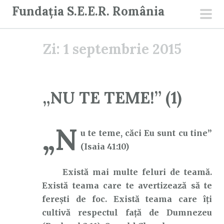
S
Fundația S.E.E.R. România
a
men
r
prin
Zi:
1 septembrie 2015
i
l
a
c
„NU TE TEME!” (1)
o
n
„N
ț
u te teme, căci Eu sunt cu tine”
i
(Isaia 41:10)
n
u
Există mai multe feluri de teamă.
t
Există teama care te avertizează să te
ferești de foc. Există teama care îți
cultivă respectul față de Dumnezeu