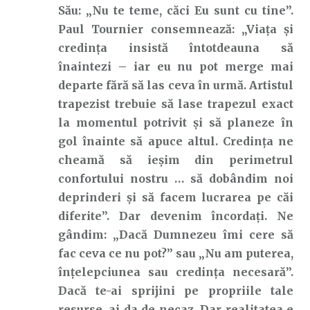
Său: „Nu te teme, căci Eu sunt cu tine”.
Paul Tournier consemnează: „Viața și
credința insistă întotdeauna să
înaintezi – iar eu nu pot merge mai
departe fără să las ceva în urmă. Artistul
trapezist trebuie să lase trapezul exact
la momentul potrivit și să planeze în
gol înainte să apuce altul. Credința ne
cheamă să ieșim din perimetrul
confortului nostru … să dobândim noi
deprinderi și să facem lucrarea pe căi
diferite”. Dar devenim încordați. Ne
gândim: „Dacă Dumnezeu îmi cere să
fac ceva ce nu pot?” sau „Nu am puterea,
înțelepciunea sau credința necesară”.
Dacă te-ai sprijini pe propriile tale
resurse, ai da de necaz. Dar realitatea e