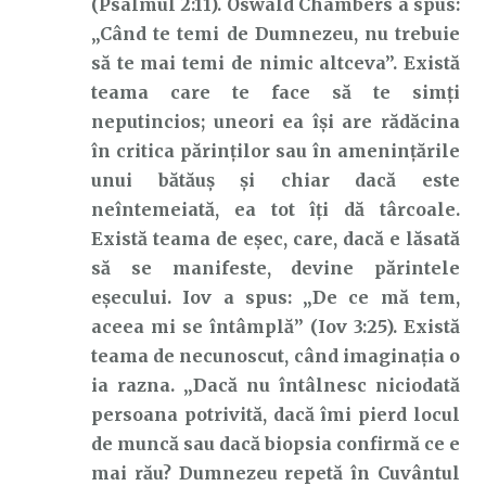
(Psalmul 2:11). Oswald Chambers a spus:
„Când te temi de Dumnezeu, nu trebuie
să te mai temi de nimic altceva”. Există
teama care te face să te simți
neputincios; uneori ea își are rădăcina
în critica părinților sau în amenințările
unui bătăuș și chiar dacă este
neîntemeiată, ea tot îți dă târcoale.
Există teama de eșec, care, dacă e lăsată
să se manifeste, devine părintele
eșecului. Iov a spus: „De ce mă tem,
aceea mi se întâmplă” (Iov 3:25). Există
teama de necunoscut, când imaginația o
ia razna. „Dacă nu întâlnesc niciodată
persoana potrivită, dacă îmi pierd locul
de muncă sau dacă biopsia confirmă ce e
mai rău? Dumnezeu repetă în Cuvântul