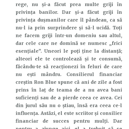
rege, nu și-a făcut prea multe griji în
privința banilor. Dar și-a făcut griji în
privința dușmanilor care îl pândeau, ca să
nu-l ia prin surprindere și să-l ucidă. Toți
ne facem griji într-un domeniu sau altul,
dar cele care ne domină se numesc „frici
esențiale”. Uneori le poți ține la distanță;
alteori ele te controlează și te consumă,
făcându-te să reacționezi în feluri de care
nu ești mândru. Consilierul financiar
creștin Ron Blue spune că ani de zile a fost
prins în laț de teama de a nu avea bani
suficienți sau de a pierde ceea ce avea. Cei
din jurul său nu o știau, însă era ceea ce-l
influența. Astăzi, el este scriitor și consilier
financiar de succes pentru mulți. Dar
pentru a ajunge aici, el a trebuit să se