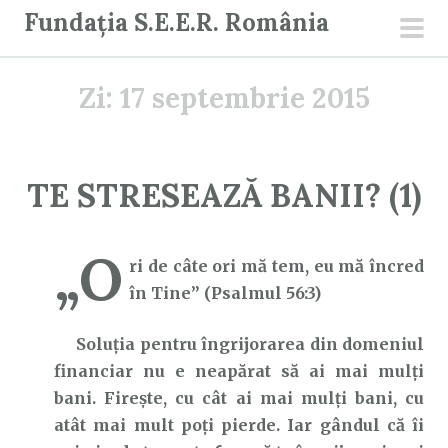
S
Fundația S.E.E.R. România
a
men
r
prin
Zi:
17 septembrie 2015
i
l
a
c
TE STRESEAZĂ BANII? (1)
o
n
„O
ț
ri de câte ori mă tem, eu mă încred
i
în Tine” (Psalmul 56:3)
n
u
Soluția pentru îngrijorarea din domeniul
t
financiar nu e neapărat să ai mai mulți
bani. Firește, cu cât ai mai mulți bani, cu
atât mai mult poți pierde. Iar gândul că îi