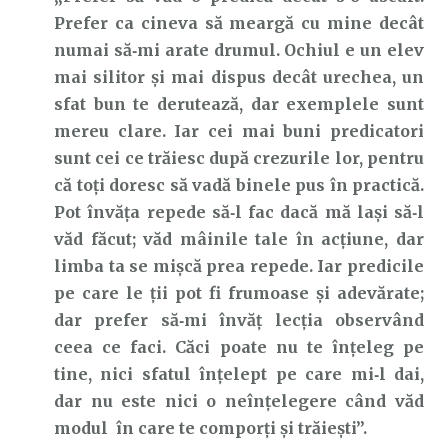
Prefer ca cineva să meargă cu mine decât
numai să‑mi arate drumul. Ochiul e un elev
mai silitor și mai dispus decât urechea, un
sfat bun te derutează, dar exemplele sunt
mereu clare. Iar cei mai buni predicatori
sunt cei ce trăiesc după crezurile lor, pentru
că toți doresc să vadă binele pus în practică.
Pot învăța repede să‑l fac dacă mă lași să‑l
văd făcut; văd mâinile tale în acțiune, dar
limba ta se mișcă prea repede. Iar predicile
pe care le ții pot fi frumoase și adevărate;
dar prefer să‑mi învăț lecția observând
ceea ce faci. Căci poate nu te înțeleg pe
tine, nici sfatul înțelept pe care mi‑l dai,
dar nu este nici o neînțelegere când văd
modul în care te comporți și trăiești”.