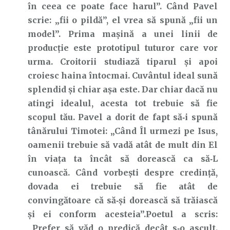
în ceea ce poate face harul”. Când Pavel
scrie: „fii o pildă”, el vrea să spună „fii un
model”. Prima mașină a unei linii de
producție este prototipul tuturor care vor
urma. Croitorii studiază tiparul și apoi
croiesc haina întocmai. Cuvântul ideal sună
splendid și chiar așa este. Dar chiar dacă nu
atingi idealul, acesta tot trebuie să fie
scopul tău. Pavel a dorit de fapt să‑i spună
tânărului Timotei: „Când Îl urmezi pe Isus,
oamenii trebuie să vadă atât de mult din El
în viața ta încât să dorească ca să‑L
cunoască. Când vorbești despre credință,
dovada ei trebuie să fie atât de
convingătoare că să‑și dorească să trăiască
și ei conform acesteia”.
Poetul a scris:
„Prefer să văd o predică decât s‑o ascult.