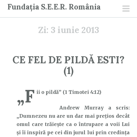
S
Fundația S.E.E.R. România
a
men
r
prin
Zi:
3 iunie 2013
i
l
a
c
CE FEL DE PILDĂ ESTI?
o
(1)
n
ț
i
„F
ii o pildă” (1 Timotei 4:12)
n
u
Andrew Murray a scris:
t
„Dumnezeu nu are un dar mai prețios decât
omul care trăiește ca o întrupare a voii Lui
și îi inspiră pe cei din jurul lui prin credința