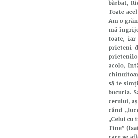
bărbat, R
Toate acel
Am o grăma
mă îngrijo
toate, iar
prieteni d
prietenilo
acolo, înt
chinuitoar
să te simți
bucuria. S
cerului, a
când „lucr
„Celui cu i
Tine” (Isa
care se af