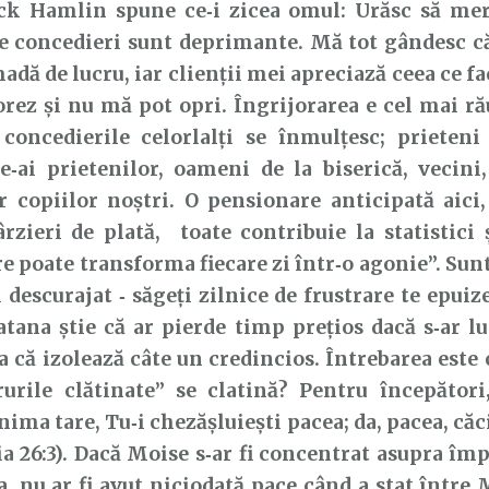
ick Hamlin spune ce‑i zicea omul: Urăsc să merg
e concedieri sunt deprimante. Mă tot gândesc c
dă de lucru, iar clienții mei apreciază ceea ce fa
rez și nu mă pot opri. Îngrijorarea e cel mai ră
 concedierile celorlalți se înmulțesc; prieteni 
e‑ai prietenilor, oameni de la biserică, vecini,
r copiilor noștri. O pensionare anticipată aici
ârzieri de plată, toate contribuie la statistici
e poate transforma fiecare zi într‑o agonie”. Sunt
 descurajat ‑ săgeți zilnice de frustrare te epuize
atana știe că ar pierde timp prețios dacă s‑ar lu
șa că izolează câte un credincios. Întrebarea este
urile clătinate” se clatină? Pentru începători
nima tare, Tu‑i chezășluiești pacea; da, pacea, căc
ia 26:3). Dacă Moise s‑ar fi concentrat asupra împ
la, nu ar fi avut niciodată pace când a stat între