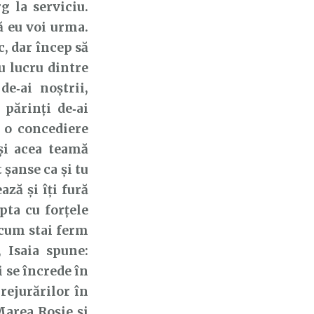
 la serviciu.
ă eu voi urma.
c, dar încep să
u lucru dintre
de‑ai noștrii,
 părinți de‑ai
, o concediere
 și acea teamă
 șanse ca și tu
ază și îți fură
pta cu forțele
 cum stai ferm
, Isaia spune:
i se încrede în
rejurărilor în
 Marea Roșie și