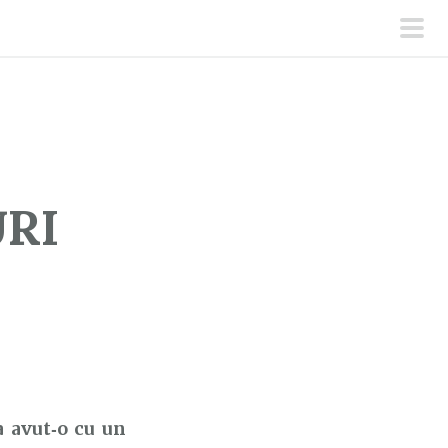
men
prin
URI
 avut‑o cu un