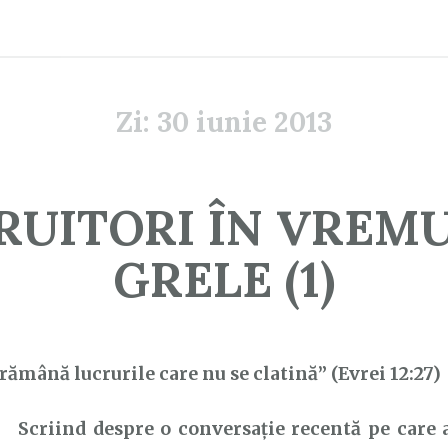
Zi:
30 iunie 2013
RUITORI ÎN VREM
GRELE (1)
 rămână lucrurile care nu se clatină” (Evrei 12:27)
criind despre o conversație recentă pe care a