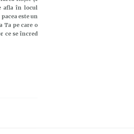
 afla în locul
 pacea este un
a Ta pe care o
or ce se încred