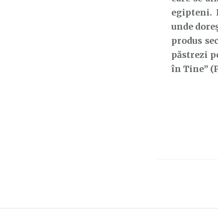
egipteni. 
unde doreș
produs sec
păstrezi p
în Tine” (P