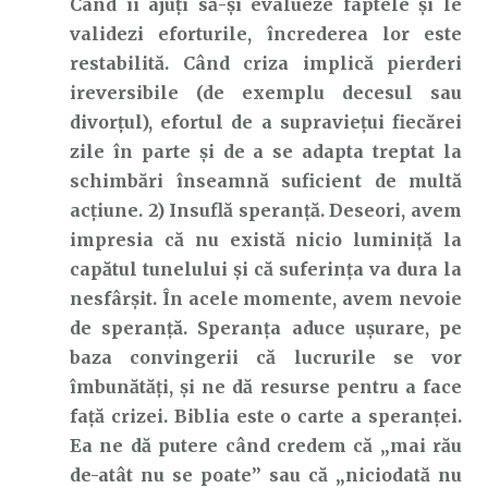
Când îi ajuți să-și evalueze faptele și le
validezi eforturile, încrederea lor este
restabilită. Când criza implică pierderi
ireversibile (de exemplu decesul sau
divorțul), efortul de a supraviețui fiecărei
zile în parte și de a se adapta treptat la
schimbări înseamnă suficient de multă
acțiune. 2) Insuflă speranță. Deseori, avem
impresia că nu există nicio luminiță la
capătul tunelului și că suferința va dura la
nesfârșit. În acele momente, avem nevoie
de speranță. Speranța aduce ușurare, pe
baza convingerii că lucrurile se vor
îmbunătăți, și ne dă resurse pentru a face
față crizei. Biblia este o carte a speranței.
Ea ne dă putere când credem că „mai rău
de-atât nu se poate” sau că „niciodată nu