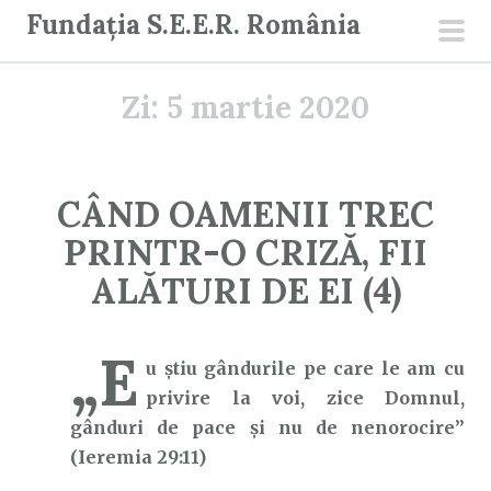
S
Fundația S.E.E.R. România
a
men
r
prin
Zi:
5 martie 2020
i
l
a
c
CÂND OAMENII TREC
o
PRINTR-O CRIZĂ, FII
n
ț
ALĂTURI DE EI (4)
i
n
„E
u
u ştiu gândurile pe care le am cu
t
privire la voi, zice Domnul,
gânduri de pace şi nu de nenorocire”
(Ieremia 29:11)