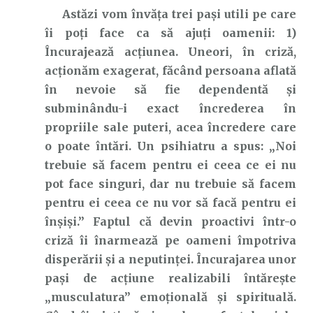
Astăzi vom învăța trei pași utili pe care
îi poți face ca să ajuți oamenii: 1)
Încurajează acțiunea. Uneori, în criză,
acționăm exagerat, făcând persoana aflată
în nevoie să fie dependentă și
subminându-i exact încrederea în
propriile sale puteri, acea încredere care
o poate întări. Un psihiatru a spus: „Noi
trebuie să facem pentru ei ceea ce ei nu
pot face singuri, dar nu trebuie să facem
pentru ei ceea ce nu vor să facă pentru ei
înșiși.” Faptul că devin proactivi într-o
criză îi înarmează pe oameni împotriva
disperării și a neputinței. Încurajarea unor
pași de acțiune realizabili întărește
„musculatura” emoțională și spirituală.