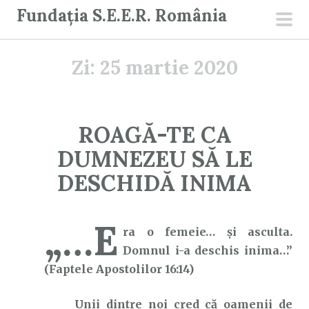
S
Fundația S.E.E.R. România
a
men
r
prin
Zi:
25 martie 2020
i
l
a
c
ROAGĂ-TE CA
o
DUMNEZEU SĂ LE
n
ț
DESCHIDĂ INIMA
i
n
„…E
u
ra o femeie… şi asculta.
t
Domnul i-a deschis inima…”
(Faptele Apostolilor 16:14)
Unii dintre noi cred că oamenii de