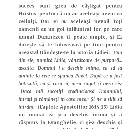
succes sunt greu de câștigat pentru
Hristos, pentru că nu au aceleași nevoi ca
ceilalți. Dar ei
au
aceleași nevoi! Toți
oamenii au un gol înlăuntrul lor, pe care
numai Dumnezeu îl poate umple, și El
dorește să te folosească pe tine pentru
aceasta! Gândește-te la istoria Lidiei:
„Una
din ele, numită Lidia, vânzătoare de purpură…
asculta. Domnul i-a deschis inima, ca să ia
aminte la cele ce spunea Pavel. După ce a fost
botezată, ea şi casa ei, ne-a rugat şi ne-a zis:
„Dacă mă socotiţi credincioasă Domnului,
intraţi şi rămâneţi în casa mea.” Şi ne-a silit să
intrăm.”
(Faptele Apostolilor 16:14-15). Lidia
nu numai că și-a deschis inima și a
răspuns la Evanghelie, ci și-a deschis și