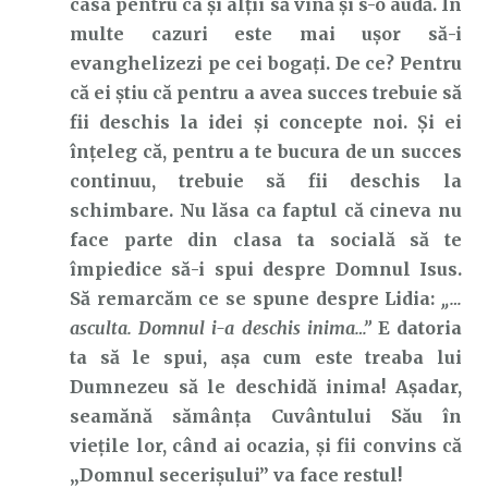
casa pentru ca și alții să vină și s-o audă. În
multe cazuri este mai ușor să-i
evanghelizezi pe cei bogați. De ce? Pentru
că ei știu că pentru a avea succes trebuie să
fii deschis la idei și concepte noi. Și ei
înțeleg că, pentru a te bucura de un succes
continuu, trebuie să fii deschis la
schimbare. Nu lăsa ca faptul că cineva nu
face parte din clasa ta socială să te
împiedice să-i spui despre Domnul Isus.
Să remarcăm ce se spune despre Lidia:
„…
asculta. Domnul i-a deschis inima…”
E datoria
ta să le spui, așa cum este treaba lui
Dumnezeu să le deschidă inima! Așadar,
seamănă sămânța Cuvântului Său în
viețile lor, când ai ocazia, și fii convins că
„Domnul secerișului” va face restul!