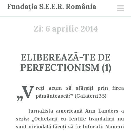
S
Fundația S.E.E.R. România
a
men
r
prin
Zi:
6 aprilie 2014
i
l
a
c
ELIBEREAZĂ-TE DE
o
PERFECTIONISM (1)
n
ț
i
„V
reţi acum să sfârşiţi prin firea
n
pământească?” (Galateni 3:3)
u
t
Jurnalista americană Ann Landers a
scris: „Ochelarii cu lentile trandafirii nu
sunt niciodată făcuți să fie bifocali. Nimeni