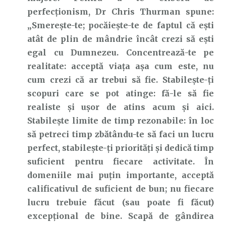
perfecționism, Dr Chris Thurman spune:
„Smerește-te; pocăiește-te de faptul că ești
atât de plin de mândrie încât crezi să ești
egal cu Dumnezeu. Concentrează-te pe
realitate: acceptă viața așa cum este, nu
cum crezi că ar trebui să fie. Stabilește-ți
scopuri care se pot atinge: fă-le să fie
realiste și ușor de atins acum și aici.
Stabilește limite de timp rezonabile: în loc
să petreci timp zbătându-te să faci un lucru
perfect, stabilește-ți priorități și dedică timp
suficient pentru fiecare activitate. În
domeniile mai puțin importante, acceptă
calificativul de suficient de bun; nu fiecare
lucru trebuie făcut (sau poate fi făcut)
excepțional de bine. Scapă de gândirea