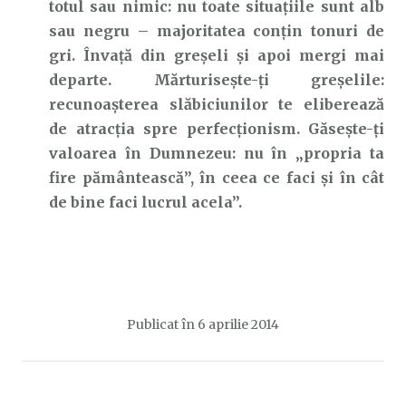
totul sau nimic: nu toate situațiile sunt alb
sau negru – majoritatea conțin tonuri de
gri. Învață din greșeli și apoi mergi mai
departe. Mărturisește-ți greșelile:
recunoașterea slăbiciunilor te eliberează
de atracția spre perfecționism. Găsește-ți
valoarea în Dumnezeu: nu în „propria ta
fire pământească”, în ceea ce faci și în cât
de bine faci lucrul acela”.
Publicat în
6 aprilie 2014