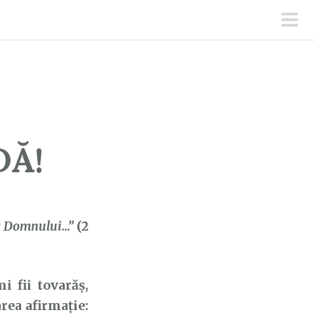
men
prin
DĂ!
ava Domnului…”
(2
 fii tovarăș,
rea afirmație: