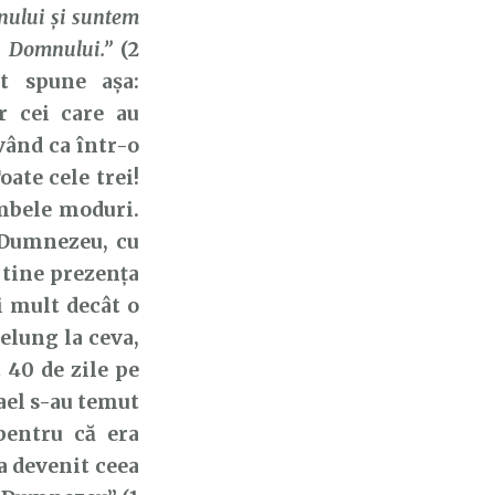
mnului şi suntem
l Domnului.”
(2
et spune așa:
r cei care au
vând ca într-o
oate cele trei!
mbele moduri.
 Dumnezeu, cu
 tine prezența
i mult decât o
delung la ceva,
 40 de zile pe
ael s-au temut
entru că era
a devenit ceea