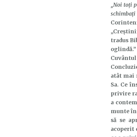
„Noi toţi 
schimbaţi 
Corinten
„Creștin
tradus Bi
oglindă.”
Cuvântu
Concluzi
atât mai 
Sa. Ce în
privire r
a contemp
munte în
să se ap
acoperit 