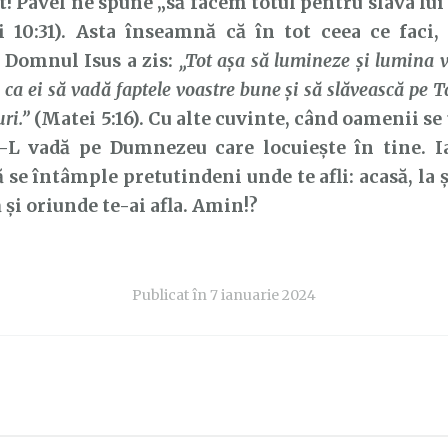
it! Pavel ne spune „să facem totul pentru slava lu
i 10:31). Asta înseamnă că în tot ceea ce faci,
! Domnul Isus a zis:
„Tot aşa să lumineze şi lumina v
 ca ei să vadă faptele voastre bune şi să slăvească pe Ta
uri.”
(Matei 5:16). Cu alte cuvinte, când oamenii se u
ă-L vadă pe Dumnezeu care locuiește în tine. Ia
ă se întâmple pretutindeni unde te afli: acasă, la ș
și oriunde te-ai afla. Amin!?
Publicat în
7 ianuarie 2024