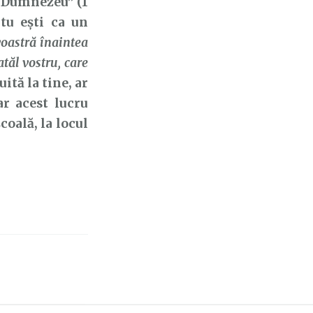
i Dumnezeu” (1
 tu ești ca un
oastră înaintea
tăl vostru, care
ită la tine, ar
r acest lucru
coală, la locul