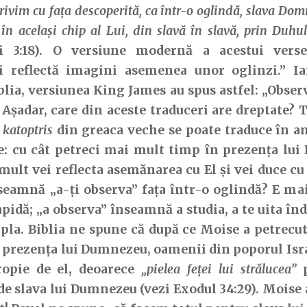
privim cu faţa descoperită, ca într-o oglindă, slava Do
în acelaşi chip al Lui, din slavă în slavă, prin Duhu
i 3:18). O versiune modernă a acestui vers
ii reflectă imagini asemenea unor oglinzi.” Ia
blia, versiunea King James au spus astfel: „Obser
 Așadar, care din aceste traduceri are dreptate? T
l
katoptris
din greaca veche se poate traduce în a
e: cu cât petreci mai mult timp în prezența lui
mult vei reflecta asemănarea cu El și vei duce cu
seamnă „a-ți observa” fața într-o oglindă? E ma
apidă; „a observa” înseamnă a studia, a te uita în
la. Biblia ne spune că după ce Moise a petrecut
 prezența lui Dumnezeu, oamenii din poporul Isr
ropie de el, deoarece
„pielea feței lui strălucea”
p
de slava lui Dumnezeu (vezi Exodul 34:29). Moise 