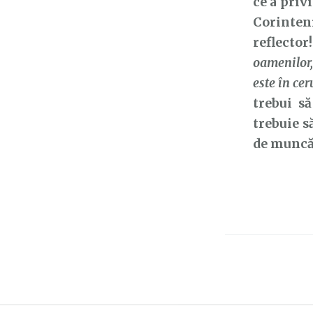
ce a priv
Corinten
reflector
oamenilor,
este în cer
trebui s
trebuie s
de muncă 