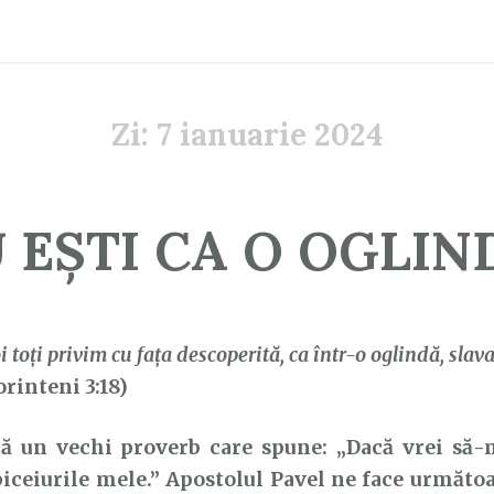
Zi:
7 ianuarie 2024
 EȘTI CA O OGLIN
i toţi privim cu faţa descoperită, ca într-o oglindă, sl
rinteni 3:18)
n vechi proverb care spune: „Dacă vrei să-mi
iceiurile mele.” Apostolul Pavel ne face următoa