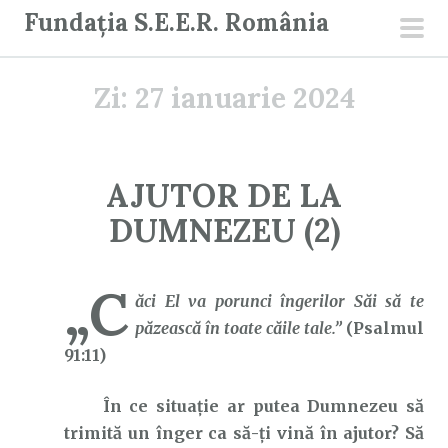
S
Fundația S.E.E.R. România
a
men
r
prin
Zi:
27 ianuarie 2024
i
l
a
c
AJUTOR DE LA
o
DUMNEZEU (2)
n
ț
i
„C
ăci El va porunci îngerilor Săi să te
n
păzească în toate căile tale.”
(Psalmul
u
91:11)
t
În ce situație ar putea Dumnezeu să
trimită un înger ca să-ți vină în ajutor? Să