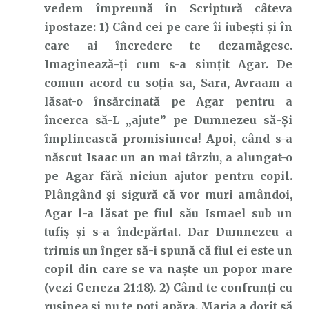
vedem împreună în Scriptură câteva
ipostaze: 1) Când cei pe care îi iubești și în
care ai încredere te dezamăgesc.
Imaginează-ți cum s-a simțit Agar. De
comun acord cu soția sa, Sara, Avraam a
lăsat-o însărcinată pe Agar pentru a
încerca să-L „ajute” pe Dumnezeu să-Și
împlinească promisiunea! Apoi, când s-a
născut Isaac un an mai târziu, a alungat-o
pe Agar fără niciun ajutor pentru copil.
Plângând și sigură că vor muri amândoi,
Agar l-a lăsat pe fiul său Ismael sub un
tufiș și s-a îndepărtat. Dar Dumnezeu a
trimis un înger să-i spună că fiul ei este un
copil din care se va naște un popor mare
(vezi Geneza 21:18). 2) Când te confrunți cu
rușinea și nu te poți apăra. Maria a dorit să