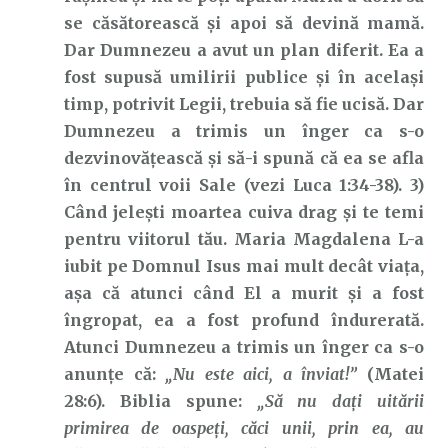
se căsătorească și apoi să devină mamă.
Dar Dumnezeu a avut un plan diferit. Ea a
fost supusă umilirii publice și în același
timp, potrivit Legii, trebuia să fie ucisă. Dar
Dumnezeu a trimis un înger ca s-o
dezvinovățească și să-i spună că ea se afla
în centrul voii Sale (vezi Luca 1:34-38). 3)
Când jelești moartea cuiva drag și te temi
pentru viitorul tău. Maria Magdalena L-a
iubit pe Domnul Isus mai mult decât viața,
așa că atunci când El a murit și a fost
îngropat, ea a fost profund îndurerată.
Atunci Dumnezeu a trimis un înger ca s-o
anunțe că:
„Nu este aici, a înviat!”
(Matei
28:6). Biblia spune:
„Să nu daţi uitării
primirea de oaspeţi, căci unii, prin ea, au