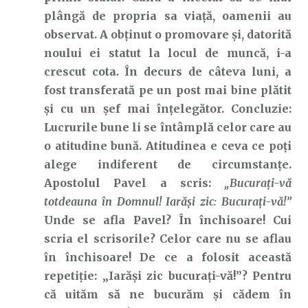
plângă de propria sa viață, oamenii au
observat. A obținut o promovare și, datorită
noului ei statut la locul de muncă, i-a
crescut cota. În decurs de câteva luni, a
fost transferată pe un post mai bine plătit
și cu un șef mai înțelegător. Concluzie:
Lucrurile bune li se întâmplă celor care au
o atitudine bună. Atitudinea e ceva ce poți
alege indiferent de circumstanțe.
Apostolul Pavel a scris:
„Bucurați-vă
totdeauna în Domnul! Iarăși zic: Bucurați-vă!”
Unde se afla Pavel? În închisoare! Cui
scria el scrisorile? Celor care nu se aflau
în închisoare! De ce a folosit această
repetiție: „Iarăși zic bucurați-vă!”? Pentru
că uităm să ne bucurăm și cădem în