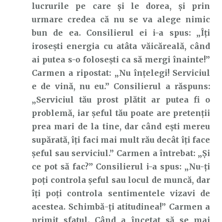
lucrurile pe care și le dorea, și prin
urmare credea că nu se va alege nimic
bun de ea. Consilierul ei i-a spus: „Îți
irosești energia cu atâta văicăreală, când
ai putea s-o folosești ca să mergi înainte!”
Carmen a ripostat: „Nu înțelegi! Serviciul
e de vină, nu eu.” Consilierul a răspuns:
„Serviciul tău prost plătit ar putea fi o
problemă, iar șeful tău poate are pretenții
prea mari de la tine, dar când ești mereu
supărată, îți faci mai mult rău decât îți face
șeful sau serviciul.” Carmen a întrebat: „Și
ce pot să fac?” Consilierul i-a spus: „Nu-ți
poți controla șeful sau locul de muncă, dar
îți poți controla sentimentele vizavi de
acestea. Schimbă-ți atitudinea!” Carmen a
primit sfatul. Când a încetat să se mai