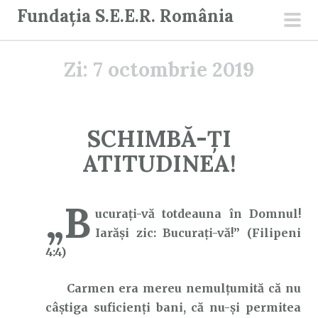
S
Fundația S.E.E.R. România
a
men
r
prin
Zi:
7 octombrie 2019
i
l
a
c
SCHIMBĂ-ȚI
o
ATITUDINEA!
n
ț
i
„B
ucurați-vă totdeauna în Domnul!
n
Iarăși zic: Bucurați-vă!” (Filipeni
u
4:4)
t
Carmen era mereu nemulțumită că nu
câștiga suficienți bani, că nu-și permitea