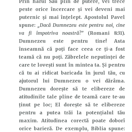
Prin harul Său plin de putere, vei trece
peste orice încercare și vei deveni mai
puternic și mai înțelept. Apostolul Pavel
spune:
„Dacă Dumnezeu este pentru noi, cine
va fi împotriva noastră?”
(Romani 8:31).
Dumnezeu este pentru tine! Asta
înseamnă că poți face ceea ce ți-a fost
teamă că nu poți. Zăbrelele neputinței de
care te lovești sunt în mintea ta. Și pentru
că tu ai ridicat baricada în jurul tău, cu
ajutorul lui Dumnezeu o vei dărâma.
Dumnezeu dorește să te elibereze de
atitudinile tale pline de teamă care te-au
ținut pe loc; El dorește să te elibereze
pentru a putea trăi la potențialul tău
maxim. Atitudinea corectă poate doborî
orice barieră. De exemplu, Biblia spune: