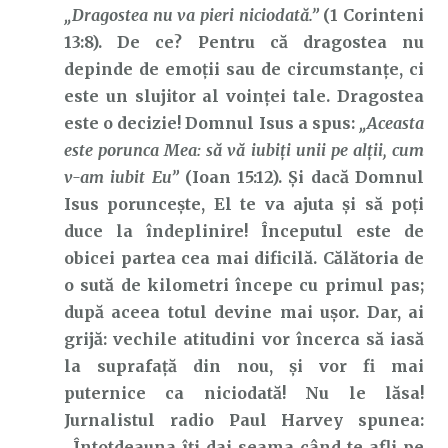
„Dragostea nu va pieri niciodată.”
(1 Corinteni
13:8). De ce? Pentru că dragostea nu
depinde de emoții sau de circumstanțe, ci
este un slujitor al voinței tale. Dragostea
este o decizie! Domnul Isus a spus:
„Aceasta
este porunca Mea: să vă iubiți unii pe alții, cum
v-am iubit Eu”
(Ioan 15:12). Și dacă Domnul
Isus poruncește, El te va ajuta și să poți
duce la îndeplinire! Începutul este de
obicei partea cea mai dificilă. Călătoria de
o sută de kilometri începe cu primul pas;
după aceea totul devine mai ușor. Dar, ai
grijă: vechile atitudini vor încerca să iasă
la suprafață din nou, și vor fi mai
puternice ca niciodată! Nu le lăsa!
Jurnalistul radio Paul Harvey spunea:
„Întotdeauna îți dai seama când te afli pe