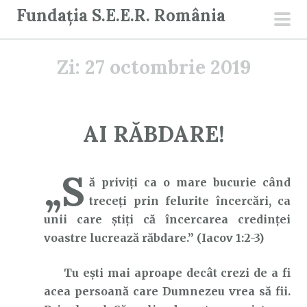
S
Fundația S.E.E.R. România
a
men
r
prin
Zi:
27 octombrie 2019
i
l
a
c
AI RĂBDARE!
o
n
„S
ț
ă priviți ca o mare bucurie când
i
treceți prin felurite încercări, ca
n
unii care știți că încercarea credinței
u
voastre lucrează răbdare.” (Iacov 1:2-3)
t
Tu ești mai aproape decât crezi de a fi
acea persoană care Dumnezeu vrea să fii.