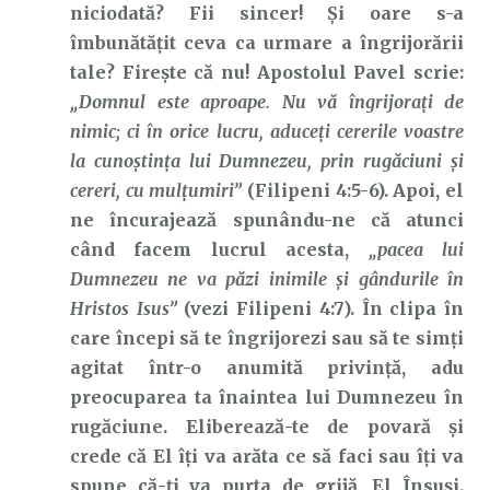
niciodată? Fii sincer! Și oare s-a
îmbunătățit ceva ca urmare a îngrijorării
tale? Firește că nu! Apostolul Pavel scrie:
„Domnul este aproape. Nu vă îngrijoraţi de
nimic; ci în orice lucru, aduceţi cererile voastre
la cunoştinţa lui Dumnezeu, prin rugăciuni şi
cereri, cu mulţumiri”
(Filipeni 4:5-6). Apoi, el
ne încurajează spunându-ne că atunci
când facem lucrul acesta,
„pacea lui
Dumnezeu ne va păzi inimile şi gândurile în
Hristos Isus”
(vezi Filipeni 4:7). În clipa în
care începi să te îngrijorezi sau să te simți
agitat într-o anumită privință, adu
preocuparea ta înaintea lui Dumnezeu în
rugăciune. Eliberează-te de povară și
crede că El îți va arăta ce să faci sau îți va
spune că-ți va purta de grijă, El Însuși.