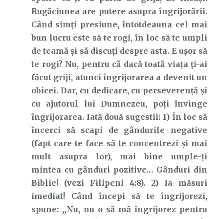
Rugăciunea are putere asupra îngrijorării.
Când simți presiune, întotdeauna cel mai
bun lucru este să te rogi, în loc să te umpli
de teamă și să discuți despre asta. E ușor să
te rogi? Nu, pentru că dacă toată viața ți-ai
făcut griji, atunci îngrijorarea a devenit un
obicei. Dar, cu dedicare, cu perseverență și
cu ajutorul lui Dumnezeu, poți învinge
îngrijorarea. Iată două sugestii: 1) În loc să
încerci să scapi de gândurile negative
(fapt care te face să te concentrezi și mai
mult asupra lor), mai bine umple-ți
mintea cu gânduri pozitive… Gânduri din
Biblie! (vezi Filipeni 4:8). 2) Ia măsuri
imediat! Când începi să te îngrijorezi,
spune: „Nu, nu o să mă îngrijorez pentru