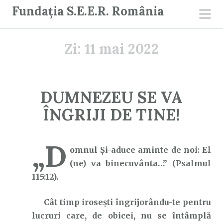
S
Fundația S.E.E.R. România
a
men
r
prin
Zi:
11 mai 2022
i
l
a
c
DUMNEZEU SE VA
o
ÎNGRIJI DE TINE!
n
ț
i
„D
omnul Şi-aduce aminte de noi: El
n
(ne) va binecuvânta…” (Psalmul
u
115:12).
t
Cât timp irosești îngrijorându-te pentru
lucruri care, de obicei, nu se întâmplă