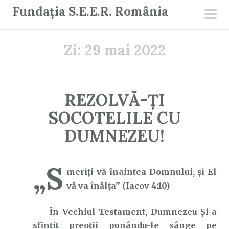
S
Fundația S.E.E.R. România
a
men
r
prin
Zi:
29 mai 2022
i
l
a
c
REZOLVĂ-ȚI
o
SOCOTELILE CU
n
ț
DUMNEZEU!
i
n
„S
u
meriţi-vă înaintea Domnului, şi El
t
vă va înălţa” (Iacov 4:10)
În Vechiul Testament, Dumnezeu Și-a
sfințit preoții punându-le sânge pe