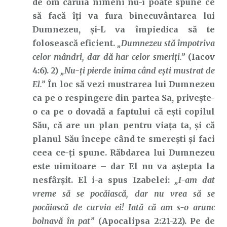
de om căruia nimeni nu-i poate spune ce
să facă îți va fura binecuvântarea lui
Dumnezeu, și-L va împiedica să te
folosească eficient.
„Dumnezeu stă împotriva
celor mândri, dar dă har celor smeriţi.”
(Iacov
4:6). 2)
„Nu-ți pierde inima când ești mustrat de
El.”
În loc să vezi mustrarea lui Dumnezeu
ca pe o respingere din partea Sa, privește-
o ca pe o dovadă a faptului că ești copilul
Său, că are un plan pentru viața ta, și că
planul Său începe când te smerești și faci
ceea ce-ți spune. Răbdarea lui Dumnezeu
este uimitoare – dar El nu va aștepta la
nesfârșit. El i-a spus Izabelei:
„I-am dat
vreme să se pocăiască, dar nu vrea să se
pocăiască de curvia ei! Iată că am s-o arunc
bolnavă în pat”
(Apocalipsa 2:21-22). Pe de