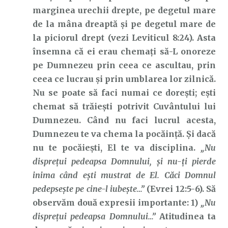
marginea urechii drepte, pe degetul mare
de la mâna dreaptă și pe degetul mare de
la piciorul drept (vezi Leviticul 8:24). Asta
însemna că ei erau chemați să-L onoreze
pe Dumnezeu prin ceea ce ascultau, prin
ceea ce lucrau și prin umblarea lor zilnică.
Nu se poate să faci numai ce dorești; ești
chemat să trăiești potrivit Cuvântului lui
Dumnezeu. Când nu faci lucrul acesta,
Dumnezeu te va chema la pocăință. Și dacă
nu te pocăiești, El te va disciplina.
„Nu
dispreţui pedeapsa Domnului, şi nu-ţi pierde
inima când eşti mustrat de El. Căci Domnul
pedepseşte pe cine-l iubeşte…”
(Evrei 12:5-6). Să
observăm două expresii importante: 1)
„Nu
disprețui pedeapsa Domnului…”
Atitudinea ta