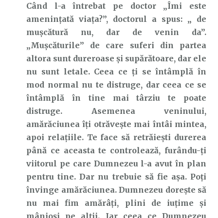
Când l-a întrebat pe doctor „Îmi este
amenințată viața?”, doctorul a spus: „ de
mușcătură nu, dar de venin da”.
„Mușcăturile” de care suferi din partea
altora sunt dureroase și supărătoare, dar ele
nu sunt letale. Ceea ce ți se întâmplă în
mod normal nu te distruge, dar ceea ce se
întâmplă în tine mai târziu te poate
distruge. Asemenea veninului,
amărăciunea îți otrăvește mai întâi mintea,
apoi relațiile. Te face să retrăiești durerea
până ce aceasta te controlează, furându-ți
viitorul pe care Dumnezeu l-a avut în plan
pentru tine. Dar nu trebuie să fie așa. Poți
învinge amărăciunea. Dumnezeu dorește să
nu mai fim amărâți, plini de iuțime și
mânioși pe alții. Iar ceea ce Dumnezeu