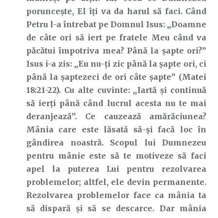
poruncește, El îți va da harul să faci. Când
Petru l-a întrebat pe Domnul Isus: „Doamne
de câte ori să iert pe fratele Meu când va
păcătui împotriva mea? Până la şapte ori?”
Isus i-a zis: „Eu nu-ţi zic până la şapte ori, ci
până la şaptezeci de ori câte şapte” (Matei
18:21-22). Cu alte cuvinte: „Iartă și continuă
să ierți până când lucrul acesta nu te mai
deranjează”. Ce cauzează amărăciunea?
Mânia care este lăsată să-și facă loc în
gândirea noastră. Scopul lui Dumnezeu
pentru mânie este să te motiveze să faci
apel la puterea Lui pentru rezolvarea
problemelor; altfel, ele devin permanente.
Rezolvarea problemelor face ca mânia ta
să dispară și să se descarce. Dar mânia