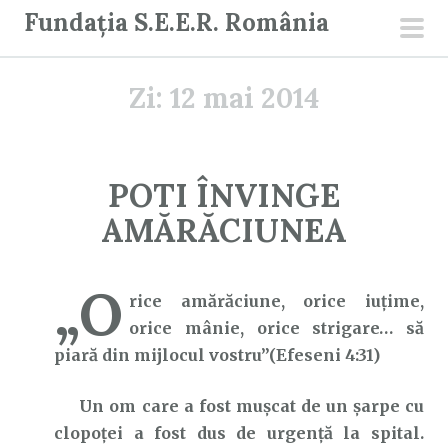
S
Fundația S.E.E.R. România
a
men
r
prin
Zi:
12 mai 2014
i
l
a
c
POTI ÎNVINGE
o
AMĂRĂCIUNEA
n
ț
i
„O
rice amărăciune, orice iuţime,
n
orice mânie, orice strigare… să
u
piară din mijlocul vostru”(Efeseni 4:31)
t
Un om care a fost mușcat de un șarpe cu
clopoței a fost dus de urgență la spital.