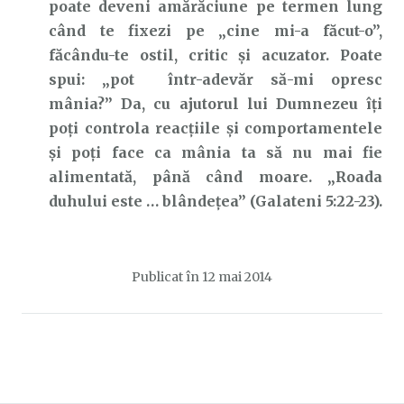
poate deveni amărăciune pe termen lung
când te fixezi pe „cine mi-a făcut-o”,
făcându-te ostil, critic şi acuzator. Poate
spui: „pot într-adevăr să-mi opresc
mânia?” Da, cu ajutorul lui Dumnezeu îți
poți controla reacțiile și comportamentele
și poți face ca mânia ta să nu mai fie
alimentată, până când moare. „Roada
duhului este … blândețea” (Galateni 5:22-23).
Publicat în
12 mai 2014