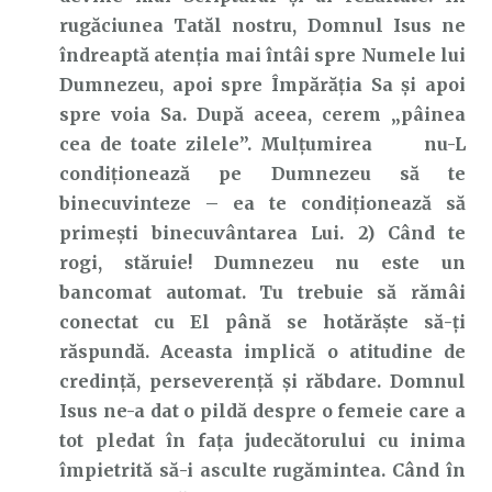
rugăciunea Tatăl nostru, Domnul Isus ne
îndreaptă atenția mai întâi spre Numele lui
Dumnezeu, apoi spre Împărăția Sa și apoi
spre voia Sa. După aceea, cerem „pâinea
cea de toate zilele”. Mulțumirea nu-L
condiționează pe Dumnezeu să te
binecuvinteze – ea te condiționează să
primești binecuvântarea Lui. 2) Când te
rogi, stăruie! Dumnezeu nu este un
bancomat automat. Tu trebuie să rămâi
conectat cu El până se hotărăște să-ți
răspundă. Aceasta implică o atitudine de
credință, perseverență și răbdare. Domnul
Isus ne-a dat o pildă despre o femeie care a
tot pledat în fața judecătorului cu inima
împietrită să-i asculte rugămintea. Când în