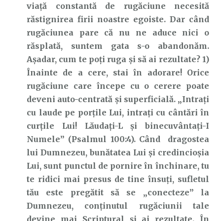
viață constantă de rugăciune necesită
răstignirea firii noastre egoiste. Dar când
rugăciunea pare că nu ne aduce nici o
răsplată, suntem gata s-o abandonăm.
Așadar, cum te poți ruga și să ai rezultate? 1)
Înainte de a cere, stai în adorare! Orice
rugăciune care începe cu o cerere poate
deveni auto-centrată și superficială. „Intraţi
cu laude pe porţile Lui, intraţi cu cântări în
curţile Lui! Lăudaţi-L şi binecuvântaţi-I
Numele” (Psalmul 100:4). Când dragostea
lui Dumnezeu, bunătatea Lui și credincioșia
Lui, sunt punctul de pornire în închinare, tu
te ridici mai presus de tine însuți, sufletul
tău este pregătit să se „conecteze” la
Dumnezeu, conținutul rugăciunii tale
devine mai Scriptural și ai rezultate. În