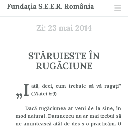
S
Fundația S.E.E.R. România
a
men
r
prin
Zi:
23 mai 2014
i
l
a
c
STĂRUIESTE ÎN
o
RUGĂCIUNE
n
ț
i
„I
ată, deci, cum trebuie să vă rugaţi”
n
(Matei 6:9)
u
t
Dacă rugăciunea ar veni de la sine, în
mod natural, Dumnezeu nu ar mai trebui să
ne amintească atât de des s-o practicăm. O