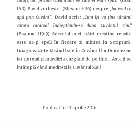
curaţi, din pricina cuvântului pe care vi l-am spus.”
(Ioan
15:3) Pavel vorbește (Efeseni 5:26) despre
„botezul cu
apă prin Cuvânt”
. David scrie:
„Cum îşi va ţine tânărul
curată cărarea? Îndreptându-se după Cuvântul Tău.”
(Psalmul 119:9) Secretul unei trăiri creștine reușite
este să-ți speli în fiecare zi mintea în Scriptură.
Imaginează-te făcând baie în Cuvântul lui Dumnezeu,
iar noroiul și murdăria curgând de pe tine… Asta ți se
întâmplă când meditezi la Cuvântul Său!
Publicat în
13 aprilie 2016