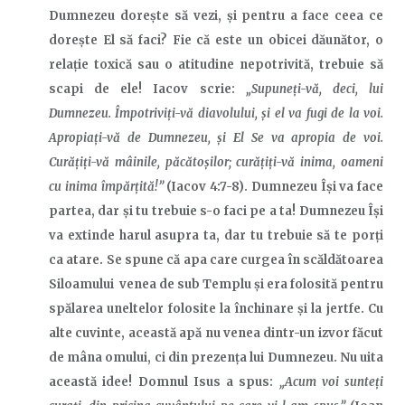
Dumnezeu dorește să vezi, și pentru a face ceea ce
dorește El să faci? Fie că este un obicei dăunător, o
relație toxică sau o atitudine nepotrivită, trebuie să
scapi de ele! Iacov scrie:
„Supuneţi-vă, deci, lui
Dumnezeu. Împotriviţi-vă diavolului, şi el va fugi de la voi.
Apropiaţi-vă de Dumnezeu, şi El Se va apropia de voi.
Curăţiţi-vă mâinile, păcătoşilor; curăţiţi-vă inima, oameni
cu inima împărţită!”
(Iacov 4:7-8). Dumnezeu Își va face
partea, dar și tu trebuie s-o faci pe a ta! Dumnezeu Își
va extinde harul asupra ta, dar tu trebuie să te porți
ca atare. Se spune că apa care curgea în scăldătoarea
Siloamului venea de sub Templu și era folosită pentru
spălarea uneltelor folosite la închinare și la jertfe. Cu
alte cuvinte, această apă nu venea dintr-un izvor făcut
de mâna omului, ci din prezența lui Dumnezeu. Nu uita
această idee! Domnul Isus a spus:
„Acum voi sunteţi