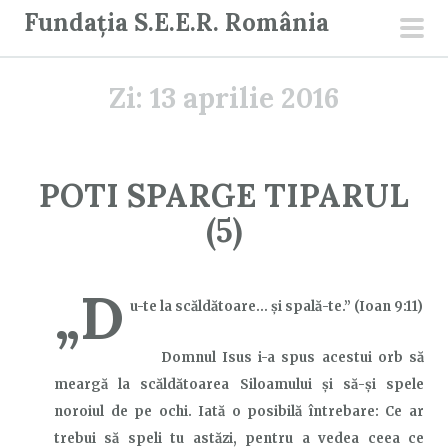
S
Fundația S.E.E.R. România
a
men
r
prin
Zi:
13 aprilie 2016
i
l
a
c
POTI SPARGE TIPARUL
o
(5)
n
ț
i
„D
u-te la scăldătoare… şi spală-te.” (Ioan 9:11)
n
u
Domnul Isus i-a spus acestui orb să
t
meargă la scăldătoarea Siloamului și să-și spele
noroiul de pe ochi. Iată o posibilă întrebare: Ce ar
trebui să speli tu astăzi, pentru a vedea ceea ce