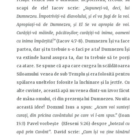
scapi de ele! Iacov scrie:
„Supuneţi-vă, deci, lui
Dumnezeu. Împotriviţi-vă diavolului, şi el va fugi de la voi.
Apropiaţi-vă de Dumnezeu, şi El Se va apropia de voi.
Curăţiţi-vă mâinile, păcătoşilor; curăţiţi-vă inima, oameni
cu inima împărţită!”
(Iacov 4:7-8). Dumnezeu Își va face
partea, dar și tu trebuie s-o faci pe a ta! Dumnezeu Își
va extinde harul asupra ta, dar tu trebuie să te porți
ca atare. Se spune că apa care curgea în scăldătoarea
Siloamului venea de sub Templu și era folosită pentru
spălarea uneltelor folosite la închinare și la jertfe. Cu
alte cuvinte, această apă nu venea dintr-un izvor făcut
de mâna omului, ci din prezența lui Dumnezeu. Nu uita
această idee! Domnul Isus a spus:
„Acum voi sunteţi
curaţi, din pricina cuvântului pe care vi l-am spus.”
(Ioan
15:3) Pavel vorbește (Efeseni 5:26) despre
„botezul cu
apă prin Cuvânt”
. David scrie:
„Cum îşi va ţine tânărul