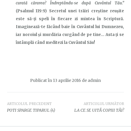
curată cărarea? Îndreptându-se după Cuvântul Tău.”
(Psalmul 119:9) Secretul unei trăiri creștine reușite
este să-ți speli în fiecare zi mintea în Scriptură.
Imaginează-te făcând baie în Cuvântul lui Dumnezeu,
iar noroiul și murdăria curgând de pe tine… Asta ți se
întâmplă când meditezi la Cuvântul Său!
Publicat în
13 aprilie 2016
de
admin
Navigare
ARTICOLUL PRECEDENT
ARTICOLUL URMĂTOR
POTI SPARGE TIPARUL (4)
LA CE SE UITĂ COPIII TĂI?
în
articole