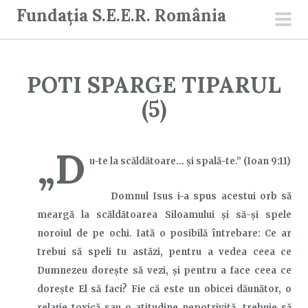
S
Fundația S.E.E.R. România
a
men
r
prin
i
POTI SPARGE TIPARUL
l
a
(5)
c
o
„D
n
u-te la scăldătoare… şi spală-te.” (Ioan 9:11)
ț
i
Domnul Isus i-a spus acestui orb să
n
meargă la scăldătoarea Siloamului și să-și spele
u
noroiul de pe ochi. Iată o posibilă întrebare: Ce ar
t
trebui să speli tu astăzi, pentru a vedea ceea ce
Dumnezeu dorește să vezi, și pentru a face ceea ce
dorește El să faci? Fie că este un obicei dăunător, o
relație toxică sau o atitudine nepotrivită, trebuie să