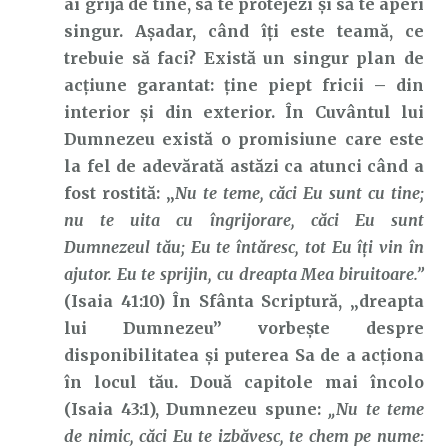
ai grijă de tine, să te protejezi și să te aperi
singur. Așadar, când îți este teamă, ce
trebuie să faci? Există un singur plan de
acțiune garantat: ține piept fricii – din
interior și din exterior. În Cuvântul lui
Dumnezeu există o promisiune care este
la fel de adevărată astăzi ca atunci când a
fost rostită: „
Nu te teme, căci Eu sunt cu tine;
nu te uita cu îngrijorare, căci Eu sunt
Dumnezeul tău; Eu te întăresc, tot Eu îţi vin în
ajutor. Eu te sprijin, cu dreapta Mea biruitoare.”
(Isaia 41:10) În Sfânta Scriptură, „dreapta
lui Dumnezeu” vorbește despre
disponibilitatea și puterea Sa de a acționa
în locul tău. Două capitole mai încolo
(Isaia 43:1), Dumnezeu spune:
„Nu te teme
de nimic, căci Eu te izbăvesc, te chem pe nume: