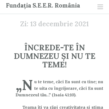
S
Fundația S.E.E.R. România
a
men
r
prin
Zi:
13 decembrie 2021
i
l
a
c
ÎNCREDE-TE ÎN
o
DUMNEZEU ȘI NU TE
n
ț
TEME!
i
n
„N
u
u te teme, căci Eu sunt cu tine; nu
t
te uita cu îngrijorare, căci Eu sunt
Dumnezeul tău…” (Isaia 41:10).
Teama îți va răpi creativitatea și stima