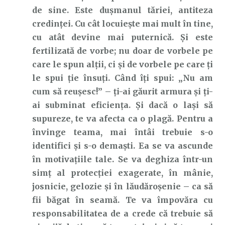
de sine. Este dușmanul tăriei, antiteza
credinței. Cu cât locuiește mai mult în tine,
cu atât devine mai puternică. Și este
fertilizată de vorbe; nu doar de vorbele pe
care le spun alții, ci și de vorbele pe care ți
le spui ție însuți. Când îți spui: „Nu am
cum să reușesc!” – ți-ai găurit armura și ți-
ai subminat eficiența. Și dacă o lași să
supureze, te va afecta ca o plagă. Pentru a
învinge teama, mai întâi trebuie s-o
identifici și s-o demaști. Ea se va ascunde
în motivațiile tale. Se va deghiza într-un
simț al protecției exagerate, în mânie,
josnicie, gelozie și în lăudăroșenie – ca să
fii băgat în seamă. Te va împovăra cu
responsabilitatea de a crede că trebuie să