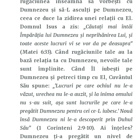
rugăciunea înseamnă să vorbești cu
Dumnezeu și să-L asculți pe Dumnezeu,
ceea ce duce la zidirea unei relații cu El.
Domnul Isus a zis:
„Căutaţi mai întâi
Împărăţia lui Dumnezeu şi neprihănirea Lui, şi
toate aceste lucruri vi se vor da pe deasupra”
(Matei 6:33). Când rugăciunile tale au la
bază relația ta cu Dumnezeu, nevoile tale
sunt împlinite. Când Îl iubești pe
Dumnezeu și petreci timp cu El, Cuvântul
Său spune:
„
’
Lucruri pe care ochiul nu le-a
văzut, urechea nu le-a auzit, şi la inima omului
nu s-au suit, aşa sunt lucrurile
pe care le-a
pregătit Dumnezeu pentru cei ce-L iubesc.’ Nouă
însă Dumnezeu ni le-a descoperit prin Duhul
Său”
(1 Corinteni 2:9-10). Ai înțeles?
Dumnezeu ți-a pregătit un nivel de