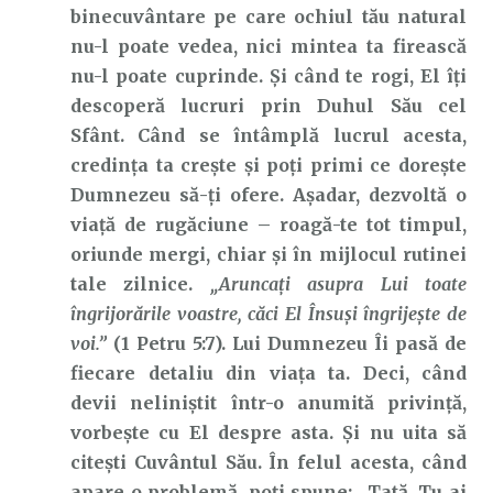
binecuvântare pe care ochiul tău natural
nu-l poate vedea, nici mintea ta firească
nu-l poate cuprinde. Și când te rogi, El îți
descoperă lucruri prin Duhul Său cel
Sfânt. Când se întâmplă lucrul acesta,
credința ta crește și poți primi ce dorește
Dumnezeu să-ți ofere. Așadar, dezvoltă o
viață de rugăciune – roagă-te tot timpul,
oriunde mergi, chiar și în mijlocul rutinei
tale zilnice.
„Aruncaţi asupra Lui toate
îngrijorările voastre, căci El Însuşi îngrijeşte de
voi.”
(1 Petru 5:7). Lui Dumnezeu Îi pasă de
fiecare detaliu din viața ta. Deci, când
devii neliniștit într-o anumită privință,
vorbește cu El despre asta. Și nu uita să
citești Cuvântul Său. În felul acesta, când
apare o problemă, poți spune: „Tată, Tu ai