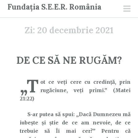
S
Fundația S.E.E.R. România
a
men
r
prin
Zi:
20 decembrie 2021
i
l
a
c
DE CE SĂ NE RUGĂM?
o
n
„T
ț
ot ce veţi cere cu credinţă, prin
i
rugăciune, veţi primi.” (Matei
n
21:22)
u
t
S-ar putea să spui: „Dacă Dumnezeu mă
iubește și știe de ce am nevoie, de ce
trebuie să Îi mai cer?” Pentru că