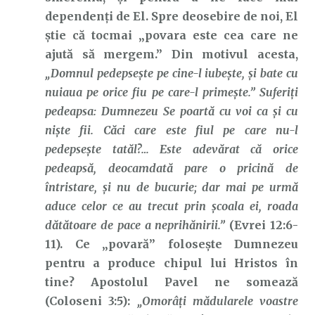
dependenți de El. Spre deosebire de noi, El
știe că tocmai „povara este cea care ne
ajută să mergem.” Din motivul acesta,
„Domnul pedepseşte pe cine-l iubeşte, şi bate cu
nuiaua pe orice fiu pe care-l primeşte.”
Suferiţi
pedeapsa: Dumnezeu Se poartă cu voi ca şi cu
nişte fii. Căci care este fiul pe care nu-l
pedepseşte tatăl?… Este adevărat că orice
pedeapsă, deocamdată pare o pricină de
întristare, şi nu de bucurie; dar mai pe urmă
aduce celor ce au trecut prin şcoala ei, roada
dătătoare de pace a neprihănirii.”
(Evrei 12:6-
11). Ce „povară” folosește Dumnezeu
pentru a produce chipul lui Hristos în
tine? Apostolul Pavel ne somează
(Coloseni 3:5):
„Omorâţi mădularele voastre