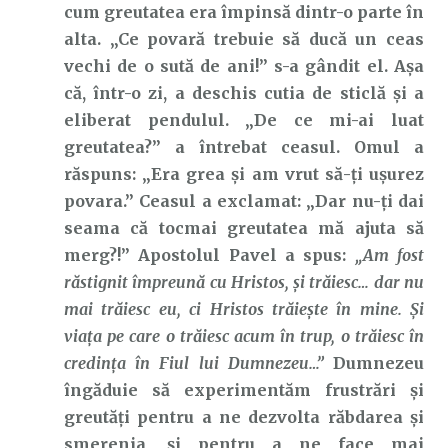
cum greutatea era împinsă dintr-o parte în
alta. „Ce povară trebuie să ducă un ceas
vechi de o sută de ani!” s-a gândit el. Așa
că, într-o zi, a deschis cutia de sticlă și a
eliberat pendulul. „De ce mi-ai luat
greutatea?” a întrebat ceasul. Omul a
răspuns: „Era grea și am vrut să-ți ușurez
povara.” Ceasul a exclamat: „Dar nu-ți dai
seama că tocmai greutatea mă ajuta să
merg?!” Apostolul Pavel a spus:
„Am fost
răstignit împreună cu Hristos, şi trăiesc… dar nu
mai trăiesc eu, ci Hristos trăieşte în mine. Şi
viaţa pe care o trăiesc acum în trup, o trăiesc în
credinţa în Fiul lui Dumnezeu…”
Dumnezeu
îngăduie să experimentăm frustrări și
greutăți pentru a ne dezvolta răbdarea și
smerenia, și pentru a ne face mai