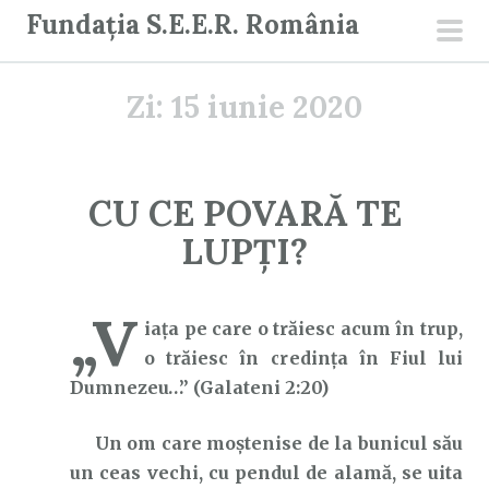
S
Fundația S.E.E.R. România
a
men
r
prin
Zi:
15 iunie 2020
i
l
a
c
CU CE POVARĂ TE
o
LUPȚI?
n
ț
i
„V
iaţa pe care o trăiesc acum în trup,
n
o trăiesc în credinţa în Fiul lui
u
Dumnezeu…” (Galateni 2:20)
t
Un om care moștenise de la bunicul său
un ceas vechi, cu pendul de alamă, se uita